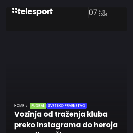
07
Aug
2026
HOME
FUDBAL
SVETSKO PRVENSTVO
Vozinja od traženja kluba
preko Instagrama do heroja