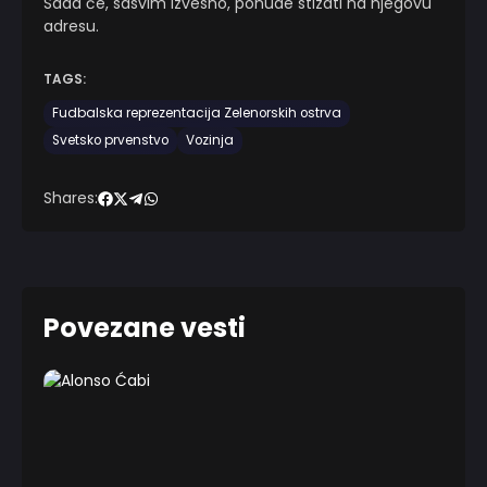
Sada će, sasvim izvesno, ponude stizati na njegovu
adresu.
TAGS:
Fudbalska reprezentacija Zelenorskih ostrva
Svetsko prvenstvo
Vozinja
Shares:
Povezane vesti