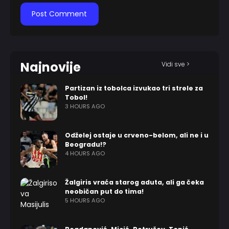
Najnovije
Vidi sve >
Partizan iz tobolca izvukao tri strele za
Tobol!
3 HOURS AGO
Odželej ostaje u crveno-belom, ali ne i u
Beogradu!?
4 HOURS AGO
Žalgiris vraća starog aduta, ali ga čeka
neobičan put do tima!
5 HOURS AGO