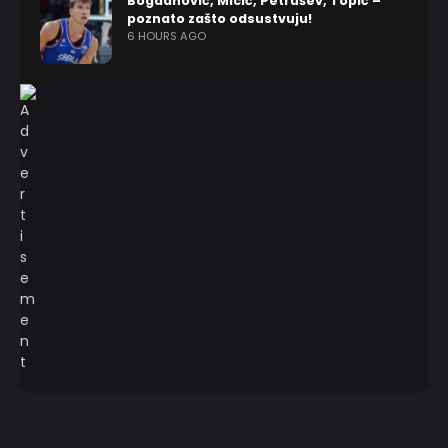
Bogdanović, Micić, Petrušev, Topić –
poznato zašto odsustvuju!
6 HOURS AGO