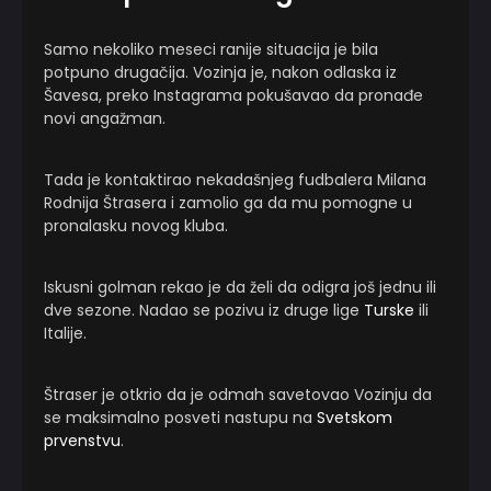
Samo nekoliko meseci ranije situacija je bila
potpuno drugačija. Vozinja je, nakon odlaska iz
Šavesa, preko Instagrama pokušavao da pronađe
novi angažman.
Tada je kontaktirao nekadašnjeg fudbalera Milana
Rodnija Štrasera i zamolio ga da mu pomogne u
pronalasku novog kluba.
Iskusni golman rekao je da želi da odigra još jednu ili
dve sezone. Nadao se pozivu iz druge lige
Turske
ili
Italije.
Štraser je otkrio da je odmah savetovao Vozinju da
se maksimalno posveti nastupu na
Svetskom
prvenstvu
.