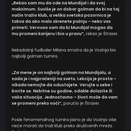
„Rekao sam mu da ode na Mundijal i da svoj
maksimum. Suviše je on dobar golman da bi na taj
način tražio klub, a velika svetska pozornica je
takva da ako malo skrenete pažnju – neko vas
primeti. Verovao sam da bi Mundijal mogao da
mu promeni karijeru i bio u pravu“,
rekao je Štraser.
Nekadašnji fudbaler Milana smatra da je Vozinja bio
najbolji golman turnira.
„Za mene je on najbolji golman na Mundijalu, a
sada je i najpraćeniji na svetu. Lekcija je prosta –
nikada nemojte da odustajete. Verujte u sebe i
borite se. Nebitne su godine, odakle dolazite ili
vaša situacija. Jednostavno – život može da vam
se promeni preko noći“,
poručio je Štraser.
Posle fenomenalnog turnira jasno je da Vozinja više
neće morati da traži klub preko društvenih mreža.