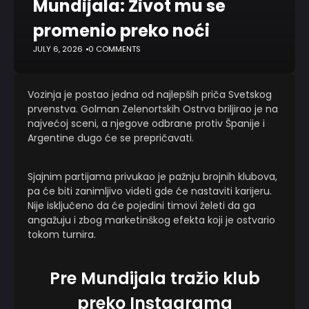
Mundijala: Život mu se
promenio preko noći
JULY 6, 2026
0 COMMENTS
Vozinja je postao jedna od najlepših priča Svetskog
prvenstva. Golman Zelenortskih Ostrva briljirao je na
najvećoj sceni, a njegove odbrane protiv Španije i
Argentine dugo će se prepričavati.
Sjajnim partijama privukao je pažnju brojnih klubova,
pa će biti zanimljivo videti gde će nastaviti karijeru.
Nije isključeno da će pojedini timovi želeti da ga
angažuju i zbog marketinškog efekta koji je ostvario
tokom turnira.
Pre Mundijala tražio klub
preko Instagrama