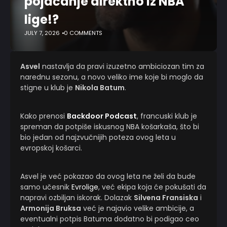
pojačanje direktno iz NBA
lige!?
JULY 7, 2026
0 COMMENTS
Asvel
nastavlja da pravi izuzetno ambiciozan tim za
narednu sezonu, a novo veliko ime koje bi moglo da
stigne u klub je
Nikola Batum
.
Kako prenosi
Backdoor Podcast
, francuski klub je
spreman da potpiše iskusnog NBA košarkaša, što bi
bio jedan od najzvučnijih poteza ovog leta u
evropskoj košarci.
Asvel je već pokazao da ovog leta ne želi da bude
samo učesnik
Evrolige
, već ekipa koja će pokušati da
napravi ozbiljan iskorak. Dolazak
Silvena Fransiska
i
Armonija Bruksa
već je najavio velike ambicije, a
eventualni potpis Batuma dodatno bi podigao ceo