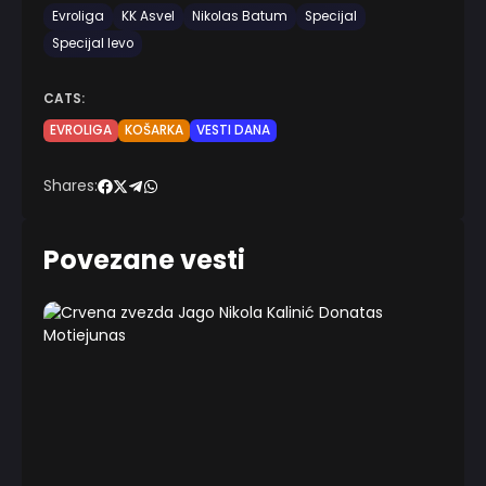
Evroliga
KK Asvel
Nikolas Batum
Specijal
Specijal levo
CATS:
EVROLIGA
KOŠARKA
VESTI DANA
Shares:
Povezane vesti