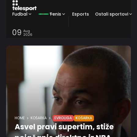
Fudbal
Tenis
Esports
Ostali sportovi
09
Aug
2026
HOME
KOŠARKA
EVROLIGA
KOŠARKA
Asvel pravi supertim, stiže