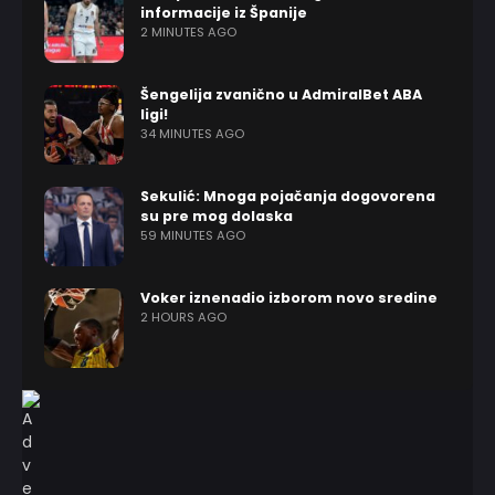
informacije iz Španije
2 MINUTES AGO
Šengelija zvanično u AdmiralBet ABA
ligi!
34 MINUTES AGO
Sekulić: Mnoga pojačanja dogovorena
su pre mog dolaska
59 MINUTES AGO
Voker iznenadio izborom novo sredine
2 HOURS AGO