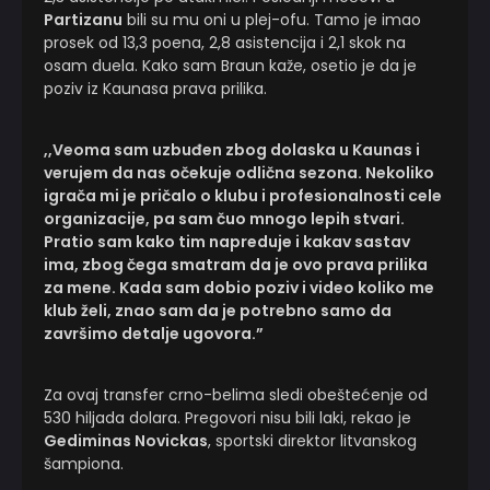
Partizanu
bili su mu oni u plej-ofu. Tamo je imao
prosek od 13,3 poena, 2,8 asistencija i 2,1 skok na
osam duela. Kako sam Braun kaže, osetio je da je
poziv iz Kaunasa prava prilika.
,,Veoma sam uzbuđen zbog dolaska u Kaunas i
verujem da nas očekuje odlična sezona. Nekoliko
igrača mi je pričalo o klubu i profesionalnosti cele
organizacije, pa sam čuo mnogo lepih stvari.
Pratio sam kako tim napreduje i kakav sastav
ima, zbog čega smatram da je ovo prava prilika
za mene. Kada sam dobio poziv i video koliko me
klub želi, znao sam da je potrebno samo da
završimo detalje ugovora.”
Za ovaj transfer crno-belima sledi obeštećenje od
530 hiljada dolara. Pregovori nisu bili laki, rekao je
Gediminas Novickas
, sportski direktor litvanskog
šampiona.