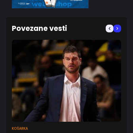
Povezane vesti
KOŠARKA
EV