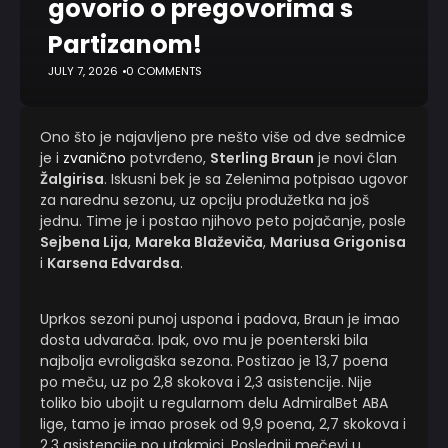
govorio o pregovorima s
Partizanom!
JULY 7, 2026
0 COMMENTS
Ono što je najavljeno pre nešto više od dve sedmice
je i
zvanično
potvrđeno,
Sterling Braun
je novi član
Žalgirisa
. Iskusni bek je sa Zelenima potpisao ugovor
za narednu sezonu, uz opciju produžetka na još
jednu. Time je i postao njihovo peto pojačanje, posle
Sejbena Lija
,
Mareka Blaževiča
,
Mariusa Grigonisa
i
Karsena Edvardsa
.
Uprkos sezoni punoj uspona i padova, Braun je imao
dosta udvarača. Ipak, ovo mu je poenterski bila
najbolja evroligaška sezona. Postizao je 13,7 poena
po meču, uz po 2,8 skokova i 2,3 asistencije. Nije
toliko bio ubojit u regularnom delu AdmiralBet ABA
lige, tamo je imao prosek od 9,9 poena, 2,7 skokova i
2,3 asistencije po utakmici. Poslednji mečevi u