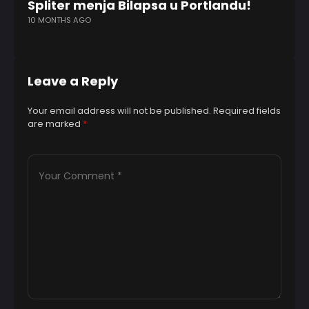
Spliter menja Bilapsa u Portlandu!
O
10 MONTHS AGO
s
6 
Leave a Reply
Your email address will not be published.
Required fields
are marked
*