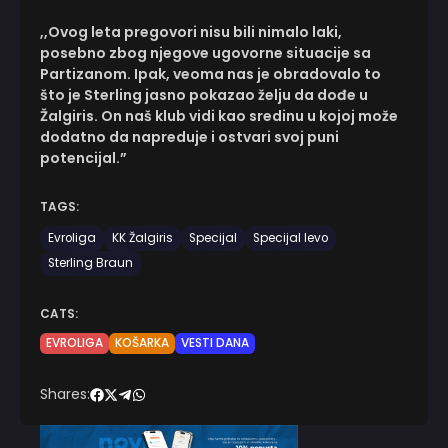
,,Ovog leta pregovori nisu bili nimalo laki,
posebno zbog njegove ugovorne situacije sa
Partizanom. Ipak, veoma nas je obradovalo to
što je Sterling jasno pokazao želju da dođe u
Žalgiris. On naš klub vidi kao sredinu u kojoj može
dodatno da napreduje i ostvari svoj puni
potencijal.”
TAGS:
Evroliga
KK Žalgiris
Specijal
Specijal levo
Sterling Braun
CATS:
EVROLIGA
KOŠARKA
VESTI DANA
Shares: