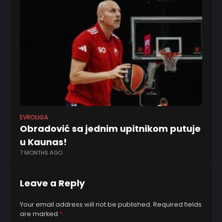
EVROLIGA
KK
Obradović sa jednim upitnikom putuje
Zv
u Kaunas!
is
7 MONTHS AGO
1 Y
Leave a Reply
Your email address will not be published.
Required fields
are marked
*