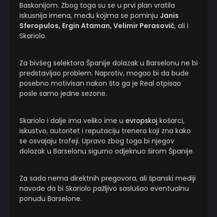
Baskonijom. Zbog toga su se u prvi plan vratila
iskusnija imena, među kojima se pominju
Janis
Sferopulos, Ergin Ataman, Velimir Perasović
, ali i
Skariolo.
Za bivšeg selektora Španije dolazak u Barselonu ne bi
predstavljao problem. Naprotiv, mogao bi da bude
posebno motivisan nakon što ga je Real otpisao
posle samo jedne sezone.
Skariolo i dalje ima veliko ime u
evropskoj
košarci,
iskustvo, autoritet i reputaciju trenera koji zna kako
se osvajaju trofeji. Upravo zbog toga bi njegov
dolazak u Barselonu sigurno odjeknuo širom Španije.
Za sada nema direktnih pregovora, ali španski mediji
navode da bi Skariolo pažljivo saslušao eventualnu
ponudu Barselone.