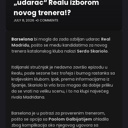
„udarac“ Realu izborom
novog trenera!?
JULY 8, 2026
0 COMMENTS
Barselona
bi mogla da zada ozbiljan udarac
Real
Madridu
, pošto se među kandidatima za novog
trenera katalonskog kluba nalazi
Serđo Skariolo
.
Italijanski stručnjak je nedavno završio epizodu u
Realu, posle sezone bez trofeja i burnog rastanka sa
kraljevskim klubom. Ipak, prema informacijama iz
Španije, Skariolo bi vrlo brzo mogao da dobije priliku
da se vrati na veliku scenu, i to na klupi najvećeg
rivala Madriđana.
Barselona je u potrazi za proverenim trenerom,
pošto se opcija sa
Paolom Galbijatijem
ohladila
zbog komplikacija oko njegovog ugovora sa