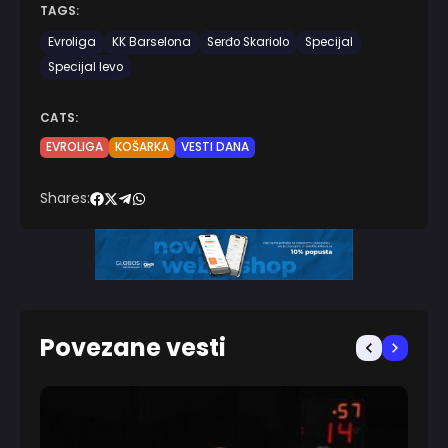
TAGS:
Evroliga
KK Barselona
Serđo Skariolo
Specijal
Specijal levo
CATS:
EVROLIGA
KOŠARKA
VESTI DANA
Shares:
Povezane vesti