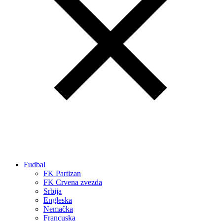
Fudbal
FK Partizan
FK Crvena zvezda
Srbija
Engleska
Nemačka
Francuska