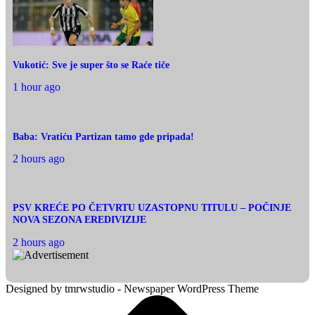
Vukotić: Sve je super što se Raće tiče
1 hour ago
Baba: Vratiću Partizan tamo gde pripada!
2 hours ago
PSV KREĆE PO ČETVRTU UZASTOPNU TITULU – POČINJE
NOVA SEZONA EREDIVIZIJE
2 hours ago
Designed by tmrwstudio - Newspaper WordPress Theme