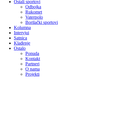
Ostali sportovi
Odbojka
Rukomet
Vaterpolo
Borilački sportovi
Kolumna
Intervjui
Satnica
Klađenje
Ostalo
Ponuda
Kontakt
Partneri
O nama
Projekti