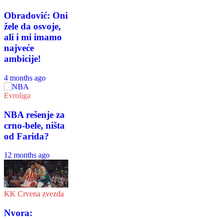
Obradović: Oni
žele da osvoje,
ali i mi imamo
najveće
ambicije!
4 months ago
Evroliga
NBA rešenje za
crno-bele, ništa
od Farida?
12 months ago
KK Crvena zvezda
Nvora: