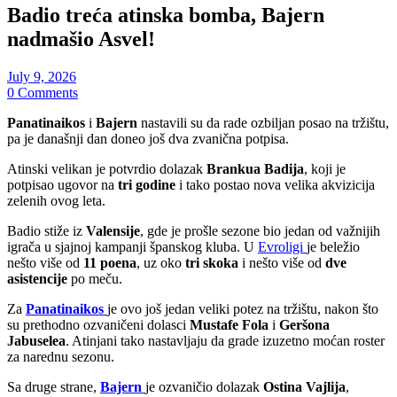
Badio treća atinska bomba, Bajern
nadmašio Asvel!
July 9, 2026
0 Comments
Panatinaikos
i
Bajern
nastavili su da rade ozbiljan posao na tržištu,
pa je današnji dan doneo još dva zvanična potpisa.
Atinski velikan je potvrdio dolazak
Brankua Badija
, koji je
potpisao ugovor na
tri godine
i tako postao nova velika akvizicija
zelenih ovog leta.
Badio stiže iz
Valensije
, gde je prošle sezone bio jedan od važnijih
igrača u sjajnoj kampanji španskog kluba. U
Evroligi
je beležio
nešto više od
11 poena
, uz oko
tri skoka
i nešto više od
dve
asistencije
po meču.
Za
Panatinaikos
je ovo još jedan veliki potez na tržištu, nakon što
su prethodno ozvaničeni dolasci
Mustafe Fola
i
Geršona
Jabuselea
. Atinjani tako nastavljaju da grade izuzetno moćan roster
za narednu sezonu.
Sa druge strane,
Bajern
je ozvaničio dolazak
Ostina Vajlija
,