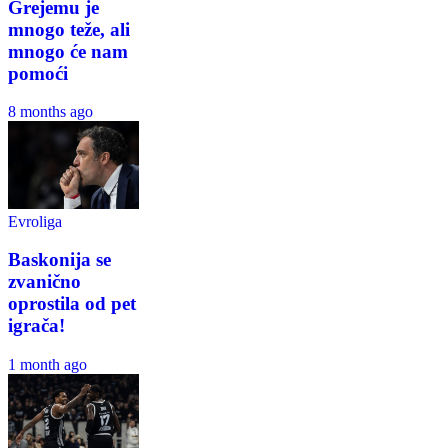
Grejemu je
mnogo teže, ali
mnogo će nam
pomoći
8 months ago
Evroliga
Baskonija se
zvanično
oprostila od pet
igrača!
1 month ago