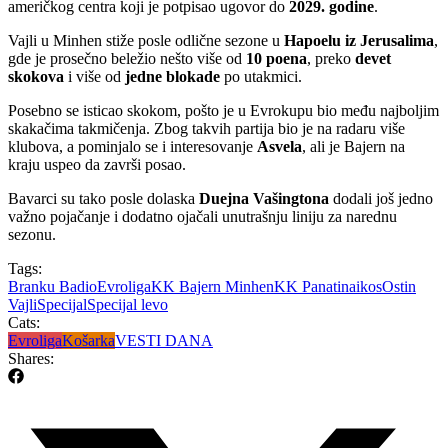
američkog centra koji je potpisao ugovor do
2029. godine
.
Vajli u Minhen stiže posle odlične sezone u
Hapoelu iz Jerusalima
,
gde je prosečno beležio nešto više od
10 poena
, preko
devet
skokova
i više od
jedne blokade
po utakmici.
Posebno se isticao skokom, pošto je u Evrokupu bio među najboljim
skakačima takmičenja. Zbog takvih partija bio je na radaru više
klubova, a pominjalo se i interesovanje
Asvela
, ali je Bajern na
kraju uspeo da završi posao.
Bavarci su tako posle dolaska
Duejna Vašingtona
dodali još jedno
važno pojačanje i dodatno ojačali unutrašnju liniju za narednu
sezonu.
Tags:
Branku Badio
Evroliga
KK Bajern Minhen
KK Panatinaikos
Ostin
Vajli
Specijal
Specijal levo
Cats:
Evroliga
Košarka
VESTI DANA
Shares: