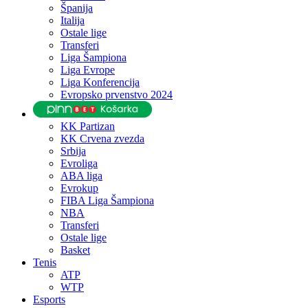
Španija
Italija
Ostale lige
Transferi
Liga Šampiona
Liga Evrope
Liga Konferencija
Evropsko prvenstvo 2024
KK Partizan
KK Crvena zvezda
Srbija
Evroliga
ABA liga
Evrokup
FIBA Liga Šampiona
NBA
Transferi
Ostale lige
Basket
Tenis
ATP
WTP
Esports