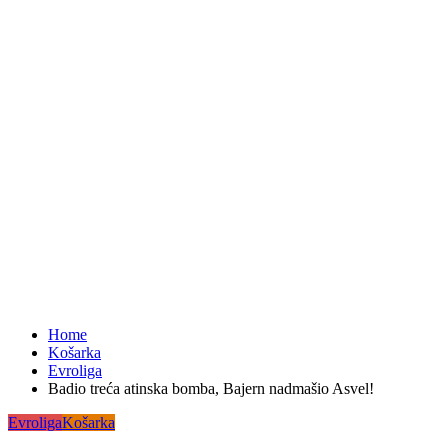
Home
Košarka
Evroliga
Badio treća atinska bomba, Bajern nadmašio Asvel!
Evroliga
Košarka