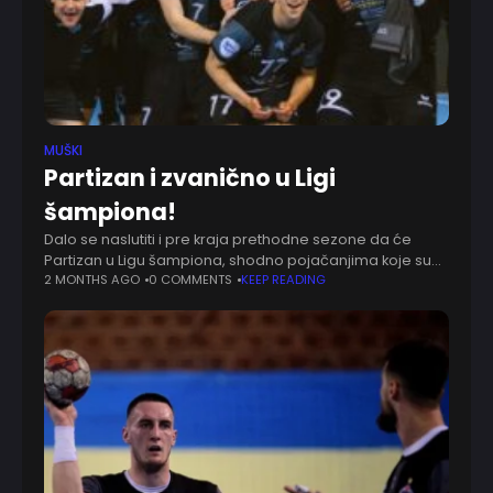
MUŠKI
Partizan i zvanično u Ligi
šampiona!
Dalo se naslutiti i pre kraja prethodne sezone da će
Partizan u Ligu šampiona, shodno pojačanjima koje su
dogovarali. Nedavno smo saznali da su crno-beli
2 MONTHS AGO
0 COMMENTS
KEEP READING
aplicirali za specijalnu pozivnicu, a