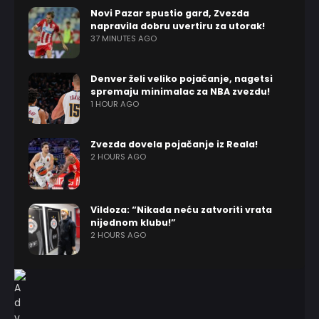
Novi Pazar spustio gard, Zvezda
napravila dobru uvertiru za utorak!
37 MINUTES AGO
Denver želi veliko pojačanje, nagetsi
spremaju minimalac za NBA zvezdu!
1 HOUR AGO
Zvezda dovela pojačanje iz Reala!
2 HOURS AGO
Vildoza: “Nikada neću zatvoriti vrata
nijednom klubu!”
2 HOURS AGO