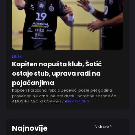
MUŠKI
Kapiten napušta klub, Šotić
ostaje stub, uprava radi na
pojačanjima
Kapiten Partizana, Nikola Zečević, posle pet godina
provedenih u crno-belom dresu, naredne sezone će
nastaviti karijeru u makedonskom Ohridu, koji vodi
4 MONTHS AGO
0 COMMENTS
KEEP READING
nekadašnji selektor Boris Rojević. Zečević je kroz karijeru
u
Najnovije
Vidi sve >