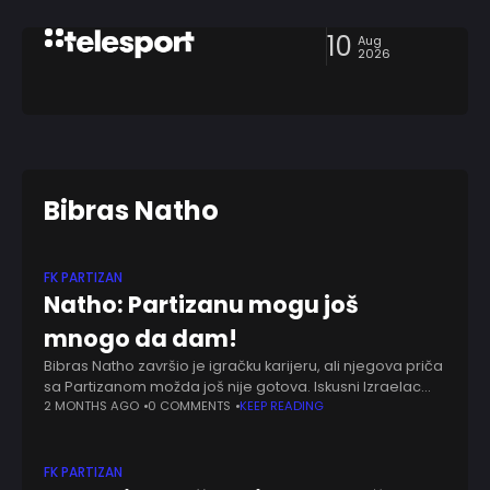
10
Aug
2026
Bibras Natho
FK PARTIZAN
Natho: Partizanu mogu još
mnogo da dam!
Bibras Natho završio je igračku karijeru, ali njegova priča
sa Partizanom možda još nije gotova. Iskusni Izraelac
oprostio se od fudbala na emotivan način, golom protiv
2 MONTHS AGO
0 COMMENTS
KEEP READING
Radnika, pred navijačima koji
FK PARTIZAN