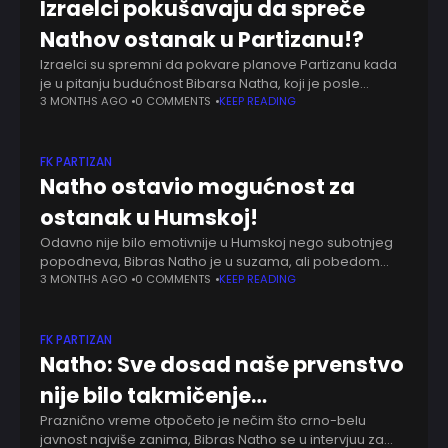
Izraelci pokušavaju da spreče
Nathov ostanak u Partizanu!?
Izraelci su spremni da pokvare planove Partizanu kada
je u pitanju budućnost Bibarsa Natha, koji je posle
oproštajne utakmice protiv Radnika završio igračku
3 MONTHS AGO
0 COMMENTS
KEEP READING
karijeru. Iskusni vezista se od crno-belog dresa
FK PARTIZAN
Natho ostavio mogućnost za
ostanak u Humskoj!
Odavno nije bilo emotivnije u Humskoj nego subotnjeg
popodneva, Bibras Natho je u suzama, ali pobedom
završio dvadeset godina dugu karijeru. Želja crno-belog
3 MONTHS AGO
0 COMMENTS
KEEP READING
sveta je ostanak u klubu, ako je
FK PARTIZAN
Natho: Sve dosad naše prvenstvo
nije bilo takmičenje…
Praznično vreme otpočeto je nečim što crno-belu
javnost najviše zanima, Bibras Natho se u intervjuu za