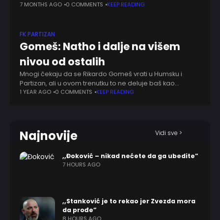
Mocart Sport postavio kao predator. "Ko može da vam
7 MONTHS AGO
0 COMMENTS
KEEP READING
obeća da će naći još
FK PARTIZAN
Gomeš: Natho i dalje na višem
nivou od ostalih
Mnogi čekaju da se Rikardo Gomeš vrati u Humsku i
Partizan, ali u ovom trenutku to ne deluje baš kao
moguće rešenje. Iskusni napadač u najnovijem intervjuu
1 YEAR AGO
0 COMMENTS
KEEP READING
za Meridian Sport
Najnovije
Vidi sve >
,,Đoković – nikad nećete da ga ubedite”
7 HOURS AGO
,,Stanković je to rekao jer Zvezda mora
da prođe”
8 HOURS AGO