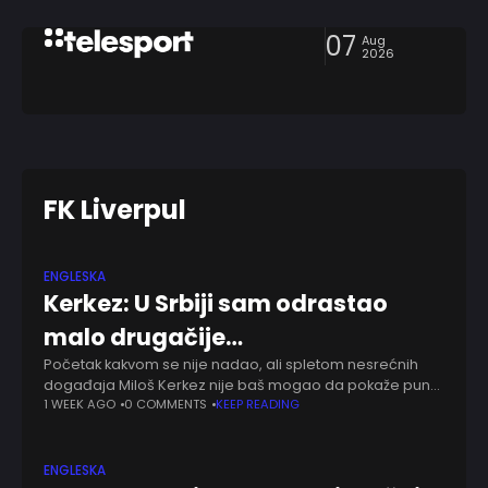
07
Aug
2026
FK Liverpul
ENGLESKA
Kerkez: U Srbiji sam odrastao
malo drugačije…
Početak kakvom se nije nadao, ali spletom nesrećnih
događaja Miloš Kerkez nije baš mogao da pokaže pun
sjaj u Liverpulu. Brigu na veselje, trebalo bi da s novim
1 WEEK AGO
0 COMMENTS
KEEP READING
trenerom sve
ENGLESKA