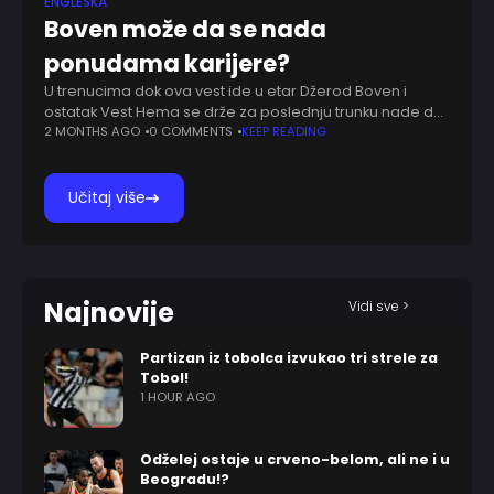
ENGLESKA
Boven može da se nada
ponudama karijere?
U trenucima dok ova vest ide u etar Džerod Boven i
ostatak Vest Hema se drže za poslednju trunku nade da
mogu da ispadnu u Čempionšip. Ako dođe do toga,
2 MONTHS AGO
0 COMMENTS
KEEP READING
Učitaj više
Najnovije
Vidi sve >
Partizan iz tobolca izvukao tri strele za
Tobol!
1 HOUR AGO
Odželej ostaje u crveno-belom, ali ne i u
Beogradu!?