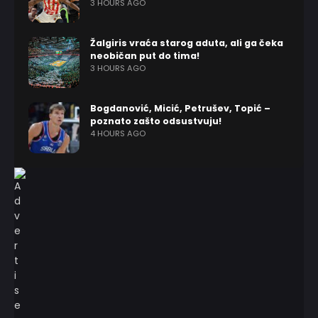
3 HOURS AGO
Žalgiris vraća starog aduta, ali ga čeka
neobičan put do tima!
3 HOURS AGO
Bogdanović, Micić, Petrušev, Topić –
poznato zašto odsustvuju!
4 HOURS AGO