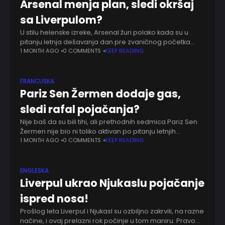
Arsenal menja plan, sledi okršaj
sa Liverpulom?
U stilu helenske izreke, Arsenal žuri polako kada su u
pitanju letnja dešavanja dan pre zvaničnog početka
prelaznog roka. Pozicije i imena se manje-više znaju, ali
1 MONTH AGO
0 COMMENTS
KEEP READING
se zna i kako
FRANCUSKA
Pariz Sen Žermen dodaje gas,
sledi rafal pojačanja?
Nije baš da su bili tihi, ali prethodnih sedmica Pariz Sen
Žermen nije bio ni toliko aktivan po pitanju letnjih
poslova. Uglavnom se pisalo o pozicijama koje žele da
1 MONTH AGO
0 COMMENTS
KEEP READING
pojačaju
ENGLESKA
Liverpul ukrao Njukaslu pojačanje
ispred nosa!
Prošlog leta Liverpul i Njukasl su ozbiljno zakrvili, na razne
načine, i ovaj prelazni rok počinje u tom maniru. Pravo