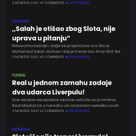
niotkuda, sinoć iza ponoći odjeknule su vesti da su Redsi
2 MONTHS AGO
0 COMMENTS
KEEP READING
ENGLESKA
,,Salah je otišao zbog Slota, nije
uprava u pitanju”
Mesecima kasnije i dalje se prepričava ono što je
Mohamed Salah doživeo dok je trener bio Arne Slot. Bez
obzira što odavno ne nastupa za Liverpul, otvoreno je
2 MONTHS AGO
0 COMMENTS
KEEP READING
Dejan Lovren
FUDBAL
Real u jednom zamahu zadaje
dva udarca Liverpulu!
Dve vezane neuspešne sezone uslovile su promene,
Real Madrid će u narednu ući sa barem nekoliko novih
lica. U slučaju klupe, uskoro će tu biti novo-staro, Žoze
2 MONTHS AGO
0 COMMENTS
KEEP READING
Murinjo će biti
ENGLESKA