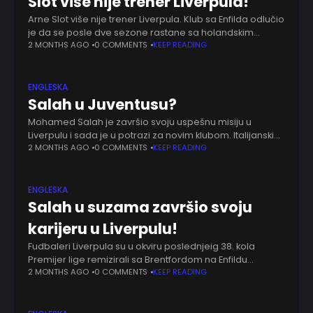
Slot više nije trener Liverpula!
Arne Slot više nije trener Liverpula. Klub sa Enfilda odlučio
je da se posle dve sezone rastane sa holandskim
stručnjakom. Slot je po dolasku na Enfild osvojio titulu u
2 MONTHS AGO
0 COMMENTS
KEEP READING
prvoj
ENGLESKA
Salah u Juventusu?
Mohamed Salah je završio svoju uspešnu misiju u
Liverpulu i sada je u potrazi za novim klubom. Italijanski
mediji prenose da je za njega zainteresovan Lućano
2 MONTHS AGO
0 COMMENTS
KEEP READING
Spaleti koji bi ga
ENGLESKA
Salah u suzama završio svoju
karijeru u Liverpulu!
Fudbaleri Liverpula su u okviru poslednjeig 38. kola
Premijer lige remizirali sa Brentfordom na Enfildu
rezultatom 1:1. Utakmica je bila veoma emotivna za sve
2 MONTHS AGO
0 COMMENTS
KEEP READING
navijače Redsa pošto se od kluba