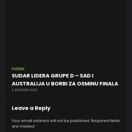
FUDBAL
FK 
SUDAR LIDERA GRUPE D – SAD I
Pa
AUSTRALIJA U BORBI ZA OSMINU FINALA
st
2 MONTHS AGO
1 Y
Leave a Reply
Your email address will not be published.
Required fields
are marked
*