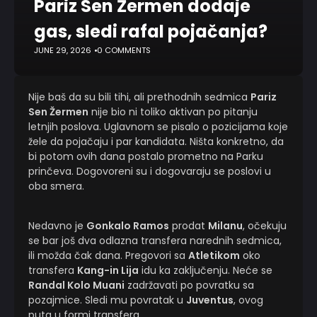
Pariz Sen Žermen dodaje
gas, sledi rafal pojačanja?
JUNE 29, 2026
0 COMMENTS
Nije baš da su bili tihi, ali prethodnih sedmica
Pariz
Sen Žermen
nije bio ni toliko aktivan po pitanju
letnjih poslova. Uglavnom se pisalo o pozicijama koje
žele da pojačaju i par kandidata. Ništa konkretno, da
bi potom ovih dana postalo prometno na Parku
prinčeva. Dogovoreni su i dogovaraju se poslovi u
oba smera.
Nedavno je
Gonkalo Ramos
prodat
Milanu
, očekuju
se bar još dva odlazna transfera narednih sedmica,
ili možda čak dana. Pregovori sa
Atletikom
oko
transfera
Kang-in Lija
idu ka zaključenju. Neće se
Randal Kolo Muani
zadržavati po povratku sa
pozajmice. Sledi mu povratak u
Juventus
, ovog
puta u formi transfera.