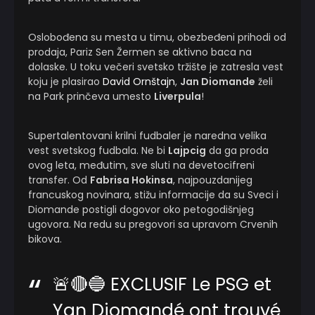
Oslobođena su mesta u timu, obezbeđeni prihodi od
prodaja, Pariz Sen Žermen se aktivno baca na
dolaske. U toku večeri svetsko tržište je zatresla vest
koju je plasirao
David Ornštajn
,
Jan Diomande
želi
na Park prinčeva umesto
Liverpula
!
Supertalentovani krilni fudbaler je naredna velika
vest svetskog fudbala. Ne bi
Lajpcig
da ga proda
ovog leta, međutim, sve sluti na devetocifreni
transfer. Od
Fabrisa Hokinsa
, najpouzdanijeg
francuskog novinara, stižu informacije da su Sveci i
Diomande postigli dogovor oko petogodišnjeg
ugovora. Na redu su pregovori sa upravom Crvenih
bikova.
🚨🔴🔵 EXCLUSIF Le PSG et
Yan Diomandé ont trouvé