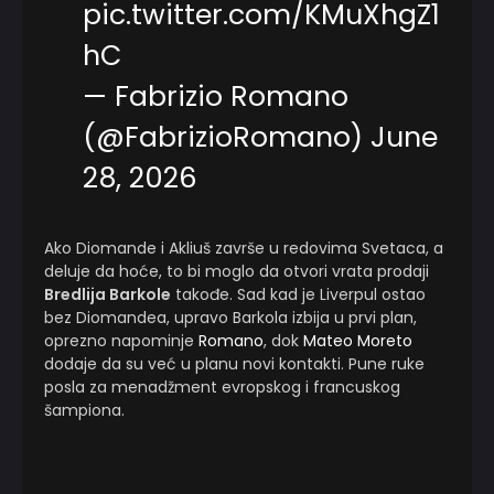
pic.twitter.com/KMuXhgZ1
hC
— Fabrizio Romano
(@FabrizioRomano)
June
28, 2026
Ako Diomande i Akliuš završe u redovima Svetaca, a
deluje da hoće, to bi moglo da otvori vrata prodaji
Bredlija Barkole
takođe. Sad kad je Liverpul ostao
bez Diomandea, upravo Barkola izbija u prvi plan,
oprezno napominje
Romano
, dok
Mateo Moreto
dodaje da su već u planu novi kontakti. Pune ruke
posla za menadžment evropskog i francuskog
šampiona.