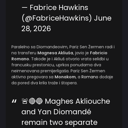
— Fabrice Hawkins
(@FabriceHawkins)
June
28, 2026
Paralelno sa Diomandeovim, Pariz Sen Žermen radi i
na transferu
Magnesa Akliuša
, javio je
Fabricio
Romano
. Takođe je i Akliuš otvorio vrata selidbi u
francusku prestonicu, uprkos ponudama dva
neimenovana premijerligaša. Pariz Sen Žermen
aktivno pregovara sa
Monakom
, a
Romano
dodaje
da pored dva krila traže i štopera.
🚨🔴🔵 Maghes Akliouche
and Yan Diomandé
remain two separate