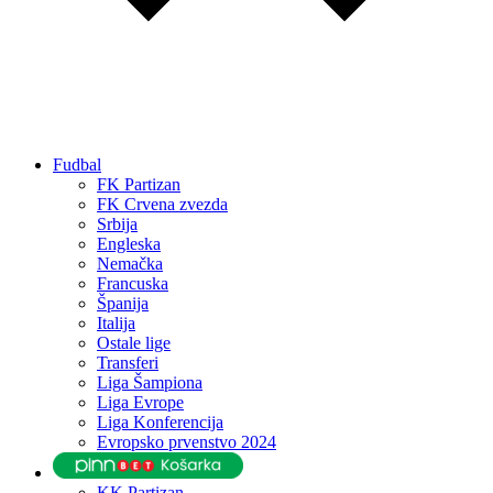
Fudbal
FK Partizan
FK Crvena zvezda
Srbija
Engleska
Nemačka
Francuska
Španija
Italija
Ostale lige
Transferi
Liga Šampiona
Liga Evrope
Liga Konferencija
Evropsko prvenstvo 2024
KK Partizan