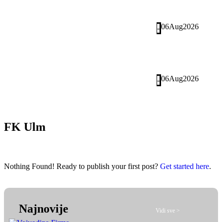
06
Aug
2026
-
06
Aug
2026
-
FK Ulm
Nothing Found! Ready to publish your first post?
Get started here
.
Najnovije
Vidi sve >