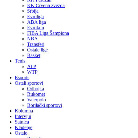
KK Crvena zvezda
Srbija
Evroliga
ABA liga
Evrokup
FIBA Liga Šampiona
NBA
Transferi
Ostale lige
Basket
Tenis
ATP
WTP
Esports
Ostali sportovi
Odbojka
Rukomet
Vaterpolo
Borilački sportovi
Kolumna
Intervjui
Satnica
Klađenje
Ostalo