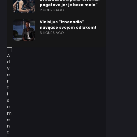
pogotovo jer je baza mala”
2 HOURS AGO
Vinisijus “iznenadio”
navijače svojom odlukom!
3 HOURS AGO