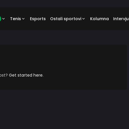
Tenis
Esports
Ostali sportovi
Kolumna
Intervju
post?
Get started here
.