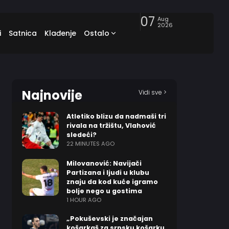
07
Aug
2026
i
Satnica
Klađenje
Ostalo
Najnovije
Vidi sve >
Atletiko blizu da nadmaši tri
rivala na tržištu, Vlahović
sledeći?
22 MINUTES AGO
Milovanović: Navijači
Partizana i ljudi u klubu
znaju da kod kuće igramo
bolje nego u gostima
1 HOUR AGO
„Pokuševski je značajan
košarkaš za srpsku košarku,