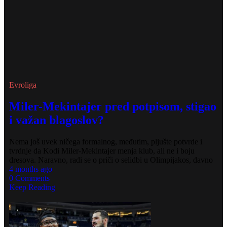
Evroliga
Miler-Mekintajer pred potpisom, stigao
i važan blagoslov?
Nema još uvek ničega formalnog, međutim, pljušte potvrde i
tvrdnje da Kodi Miler-Mekintajer menja klub, ali ne i boju
dresova. Naravno, radi se o priči o selidbi u Olimpijakos, davno
4 months ago
0 Comments
Keep Reading