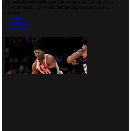
Miler-Mekintajer kaže da je odgovornost kolektivna. Svi u
Crvenoj zvezdi i oko kluba moraju da preuzmu svoj deo,
poručuje
3 months ago
0 Comments
Keep Reading