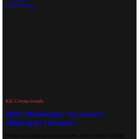
Keep Reading
KK Crvena zvezda
Miler-Mekintajer: Svi su krivi,
uključujući i navijače!
Mnogo reči tokom sezone, malo dela, traže se krivci, a Kodi