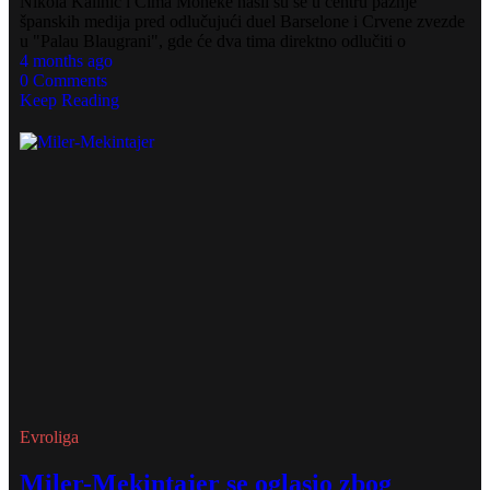
Nikola Kalinić i Čima Moneke našli su se u centru pažnje
španskih medija pred odlučujući duel Barselone i Crvene zvezde
u "Palau Blaugrani", gde će dva tima direktno odlučiti o
4 months ago
0 Comments
Keep Reading
Evroliga
Miler-Mekintajer se oglasio zbog