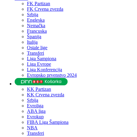
FK Partizan
FK Crvena zvezda
Srbija
Engleska
Nemačka
Francuska
Španija
Italija
Ostale lige
Transferi
Liga Šampiona
Liga Evrope
Liga Konferencija
Evropsko prvenstvo 2024
KK Partizan
KK Crvena zvezda
Srbija
Evroliga
ABA liga
Evrokup
FIBA Liga Šampiona
NBA
Transferi