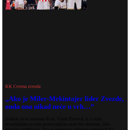
KK Crvena zvezda
,,Ako je Miler-Mekintajer lider Zvezde,
onda ona nikad neće u vrh…”
Svidelo se to nekome ili ne, Vlade Đurović je u svim
dosadašnjim javnim gostovanjima uvek bio direktan, iako
redovno kritikovan. Isto se poneo na snimanju emisije Kida