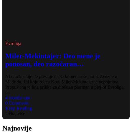
Evroliga
Miler-Mekintajer: Deo mene je
ponosan, deo razočaran…
Ni dan kasnije ne prestaje da se komentariše poraz Zvezde u
Madridu, žal koju oseća Kodi Miler-Mekintajer je nepojmiva.
Propuštena je fina prilika za direktan plasman u plej-of Evrolige,
pa
4 months ago
0 Comments
Keep Reading
Učitaj više
Najnovije