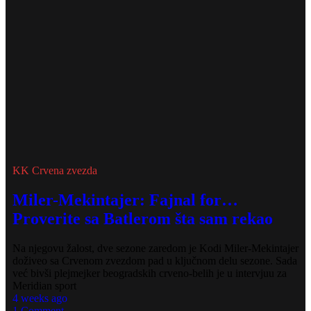
KK Crvena zvezda
Miler-Mekintajer: Fajnal for…
Proverite sa Batlerom šta sam rekao
Na njegovu žalost, dve sezone zaredom je Kodi Miler-Mekintajer
doživeo sa Crvenom zvezdom pad u ključnom delu sezone. Sada
već bivši plejmejker beogradskih crveno-belih je u intervjuu za
Meridian sport
4 weeks ago
1 Comment