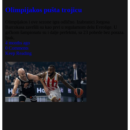
Olimpijakos pušta trojicu
Olimpijakos i ove sezone igra odlično. Izabranici Jorgosa
Barcokasa završili su kao prvi u regularnom delu Evrolige. U
grčkom šampionatu su i dalje perfektni, sa 23 pobede bez poraza.
Ipak,
4 months ago
0 Comments
Keep Reading