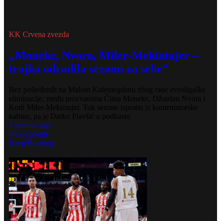
KK Crvena zvezda
,,Moneke, Nvora, Miler-Mekintajer –
trojka odradila sezonu za sebe”
Bez pošteđenih na Malom Kalemegdanu zbog rane evroligaške
eliminacije, među prozvanima Čima Moneke, Džordan Nvora i
Kodi Miler-Mekintajer. Tok sezone ispratio iz komentatorske
kabine, pa je Darko Plavšić u podkastu
3 months ago
0 Comments
Keep Reading