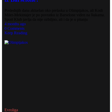
Poslednjih dana aktuelan oko prelaska u Olimpijakos, ali Kodi
Miler-Mekintajer je po povratku iz Barselone viđen na štakama.
Sport Klub javlja da nije ozbiljno, ali i da je u pitanju
4 months ago
0 Comments
Keep Reading
Evroliga