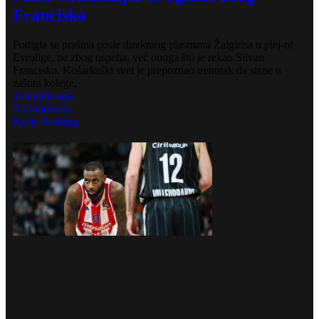
Franciska
Podigla se prašina posle direktnog plasmana Žalgirisa u plej-of
Evrolige, ne zbog uspeha, već onoga što je rekao Silvan
Francisko. Košarkaški svet je prepoznao trenutak da stane u
zaštitu kolege,
4 months ago
0 Comments
Keep Reading