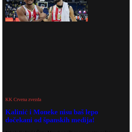
KK Crvena zvezda
Kalinić i Moneke nisu baš lepo
dočekani od španskih medija!