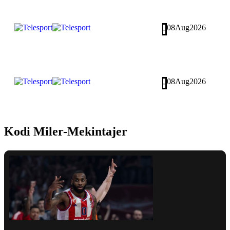
08
Aug
2026
-
08
Aug
2026
-
Kodi Miler-Mekintajer