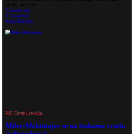
Show, akcenat na
3 months ago
0 Comments
Keep Reading
KK Crvena zvezda
Miler-Mekintajer se na štakama vratio
iz Barselone?