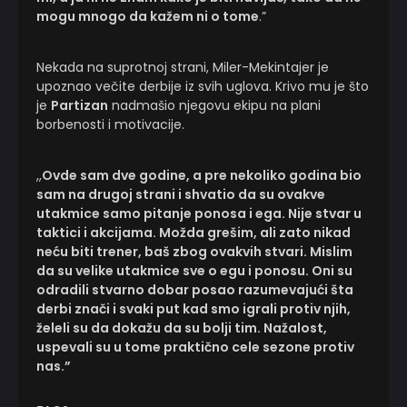
mogu mnogo da kažem ni o tome
.”
Nekada na suprotnoj strani, Miler-Mekintajer je
upoznao večite derbije iz svih uglova. Krivo mu je što
je
Partizan
nadmašio njegovu ekipu na plani
borbenosti i motivacije.
,,
Ovde sam dve godine, a pre nekoliko godina bio
sam na drugoj strani i shvatio da su ovakve
utakmice samo pitanje ponosa i ega. Nije stvar u
taktici i akcijama. Možda grešim, ali zato nikad
neću biti trener, baš zbog ovakvih stvari. Mislim
da su velike utakmice sve o egu i ponosu. Oni su
odradili stvarno dobar posao razumevajući šta
derbi znači i svaki put kad smo igrali protiv njih,
želeli su da dokažu da su bolji tim. Nažalost,
uspevali su u tome praktično cele sezone protiv
nas.”