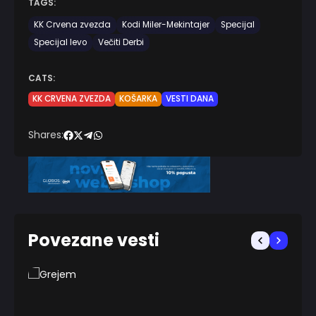
TAGS:
KK Crvena zvezda
Kodi Miler-Mekintajer
Specijal
Specijal levo
Večiti Derbi
CATS:
KK CRVENA ZVEZDA
KOŠARKA
VESTI DANA
Shares:
Povezane vesti