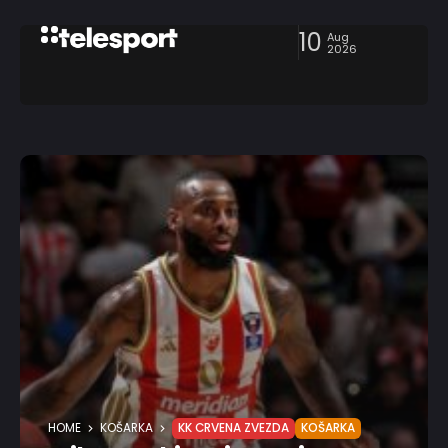
10
Aug
2026
HOME
KOŠARKA
KK CRVENA ZVEZDA
KOŠARKA