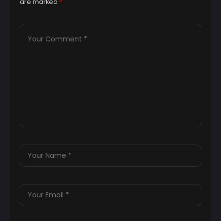
are marked
*