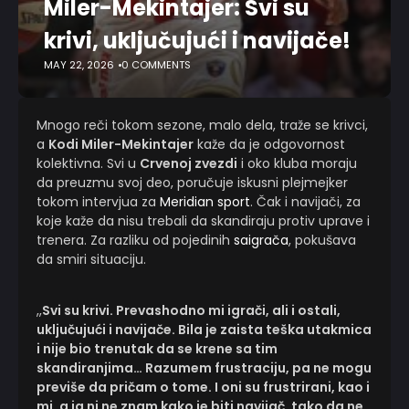
Miler-Mekintajer: Svi su
krivi, uključujući i navijače!
MAY 22, 2026
0 COMMENTS
Mnogo reči tokom sezone, malo dela, traže se krivci,
a
Kodi Miler-Mekintajer
kaže da je odgovornost
kolektivna. Svi u
Crvenoj zvezdi
i oko kluba moraju
da preuzmu svoj deo, poručuje iskusni plejmejker
tokom intervjua za
Meridian sport
. Čak i navijači, za
koje kaže da nisu trebali da skandiraju protiv uprave i
trenera. Za razliku od pojedinih
saigrača
, pokušava
da smiri situaciju.
,,
Svi su krivi. Prevashodno mi igrači, ali i ostali,
uključujući i navijače. Bila je zaista teška utakmica
i nije bio trenutak da se krene sa tim
skandiranjima… Razumem frustraciju, pa ne mogu
previše da pričam o tome. I oni su frustrirani, kao i
mi, a ja ni ne znam kako je biti navijač, tako da ne