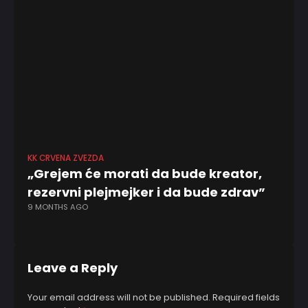
KK CRVENA ZVEZDA
ABA
„Grejem će morati da bude kreator,
Mo
rezervni plejmejker i da bude zdrav”
p
9 MONTHS AGO
1 Y
Leave a Reply
Your email address will not be published.
Required fields