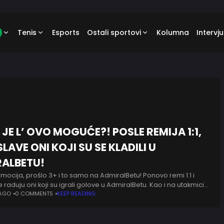
Tenis
Esports
Ostali sportovi
Kolumna
Intervju
, JE L’ OVO MOGUĆE?! POSLE REMIJA 1:1,
LAVE ONI KOJI SU SE KLADILI U
ALBETU!
mocija, prošlo 3+ i to samo na AdmiralBetu! Ponovo remi 1:1 i
raduju oni koji su igrali golove u AdmiralBetu. Kao i na utakmici
zila i
 AGO
0 COMMENTS
KEEP READING