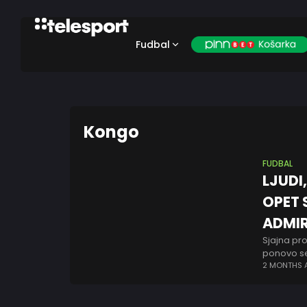
Fudbal
Kongo
FUDBAL
LJUDI
OPET S
ADMIR
Sjajna pro
ponovo se 
između Bra
2 MONTHS