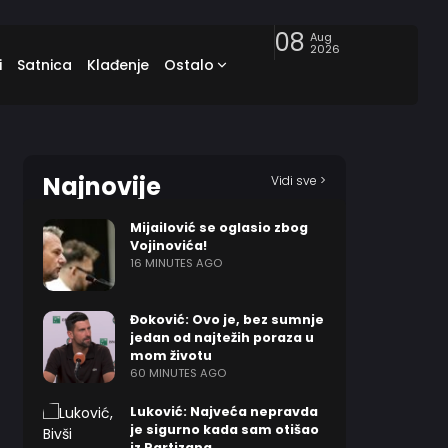
08
Aug
2026
i
Satnica
Klađenje
Ostalo
Najnovije
Vidi sve >
Mijailović se oglasio zbog
Vojinovića!
16 MINUTES AGO
Đoković: Ovo je, bez sumnje
jedan od najtežih poraza u
mom životu
60 MINUTES AGO
Luković: Najveća nepravda
je sigurno kada sam otišao
iz Partizana