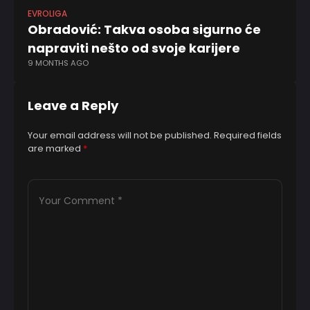
EVROLIGA
BO
Obradović: Takva osoba sigurno će
Me
napraviti nešto od svoje karijere
p
9 MONTHS AGO
2 
Leave a Reply
Your email address will not be published.
Required fields
are marked
*