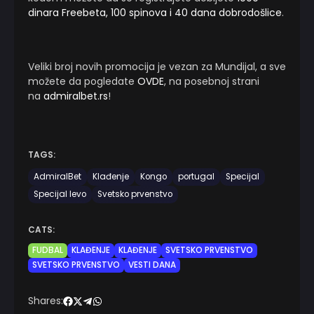
dinara Freebeta, 100 spinova i 40 dana dobrodošlice
.
Veliki broj novih promocija je vezan za Mundijal, a sve
možete da pogledate
OVDE
, na posebnoj strani
na
admiralbet.rs
!
TAGS:
AdmiralBet
Klađenje
Kongo
portugal
Specijal
Specijal levo
Svetsko prvenstvo
CATS:
FUDBAL
KLAĐENJE
KLAĐENJE
SVETSKO PRVENSTVO
SVETSKO PRVENSTVO
VESTI DANA
Shares: