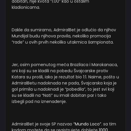
dobitan, nije kvota “1.00” kao u ostalim
kladionicama.
Dakle da sumiramo, AdmiralBet je odlućio da njihov
Mundijal budu njihova pravila, nekoliko promocija
“rade” u ovih prvih nekoliko utakmica šampionata.
Jer, osim pomenutog meča Brazilaca i Marokanaca,
oni koji su se kladili na pobedu Švajcarske protiv
Katara su prošli, iako je rezultat bio 1:1. Naime, pošto u
AdmiralBetu nadoknada ne pada, Švajcarska koja je
gol primila u nadoknadi je “pobedila”, to jest svi koji
su se kladili na “Nati” su imali dobitan par i tako
izbegli pad na iznenađenje.
AdmiralBet je svoje SP nazvao
“Mundo Loco”
. sa tim
kodom možete da se registrujete dobijete
1000