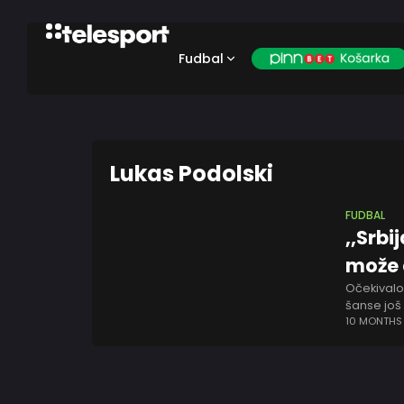
Fudbal
Lukas Podolski
FUDBAL
,,Srb
može 
Očekivalo
šanse još 
da i dalje
10 MONTHS