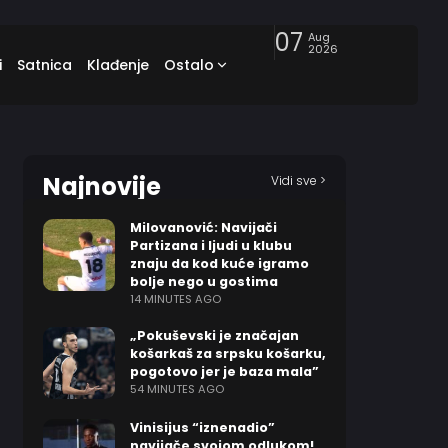
07
Aug
2026
i
Satnica
Klađenje
Ostalo
Najnovije
Vidi sve >
Milovanović: Navijači
Partizana i ljudi u klubu
znaju da kod kuće igramo
bolje nego u gostima
14 MINUTES AGO
„Pokuševski je značajan
košarkaš za srpsku košarku,
pogotovo jer je baza mala”
54 MINUTES AGO
Vinisijus “iznenadio”
navijače svojom odlukom!