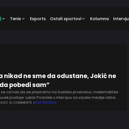
Tenis
Esports
Ostali sportovi
Kolumna
Intervju
ija nikad ne sme da odustane, Jokić ne
da pobedi sam”
 se od nas da se plasiramo na Svetsko prvenstvo, matematičke
uvek postoje. Lukas Podolski u intervjuu za srpske medije ističe
 veruje da Srbija može
 AGO
0 COMMENTS
KEEP READING