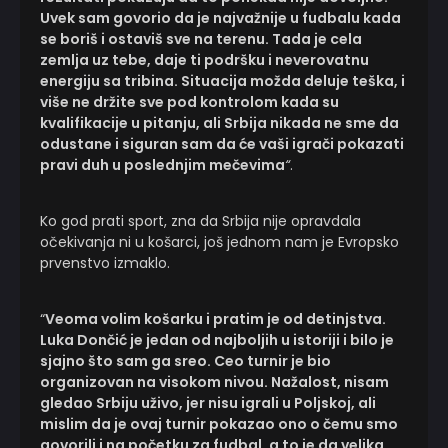
Uvek sam govorio da je najvažnije u fudbalu kada
se boriš i ostaviš sve na terenu. Tada je cela
zemlja uz tebe, daje ti podršku i neverovatnu
energiju sa tribina. Situacija možda deluje teška, i
više ne držite sve pod kontrolom kada su
kvalifikacije u pitanju, ali Srbija nikada ne sme da
odustane i siguran sam da će vaši igrači pokazati
pravi duh u poslednjim mečevima
“
.
Ko god prati sport, zna da Srbija nije opravdala
očekivanja ni u košarci, još jednom nam je Evropsko
prvenstvo izmaklo.
“
Veoma volim košarku i pratim je od detinjstva.
Luka Dončić je jedan od najboljih u istoriji i bilo je
sjajno što sam ga sreo. Ceo turnir je bio
organizovan na visokom nivou. Nažalost, nisam
gledao Srbiju uživo, jer nisu igrali u Poljskoj, ali
mislim da je ovaj turnir pokazao ono o čemu smo
govorili i na početku za fudbal, a to je da velika