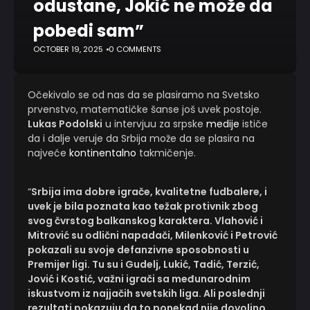
odustane, Jokić ne može da
pobedi sam”
OCTOBER 19, 2025
0 COMMENTS
Očekivalo se od nas da se plasiramo na Svetsko
prvenstvo, matematičke šanse još uvek postoje.
Lukas Podolski
u intervjuu za srpske
medije
ističe
da i dalje veruje da Srbija može da se plasira na
najveće
kontinentalno
takmičenje.
“
Srbija ima dobre igrače, kvalitetne fudbalere, i
uvek je bila poznata kao težak protivnik zbog
svog čvrstog balkanskog karaktera. Vlahović i
Mitrović su odlični napadači, Milenković i Petrović
pokazali su svoje defanzivne sposobnosti u
Premijer ligi. Tu su i Gudelj, Lukić, Tadić, Terzić,
Jović i Kostić, važni igrači sa međunarodnim
iskustvom iz najjačih svetskih liga. Ali poslednji
rezultati pokazuju da to ponekad nije dovoljno.