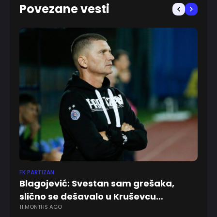
Povezane vesti
FK PARTIZAN
FK
Blagojević: Svestan sam grešaka,
M
slično se dešavalo u Kruševcu…
ov
11 MONTHS AGO
1 Y