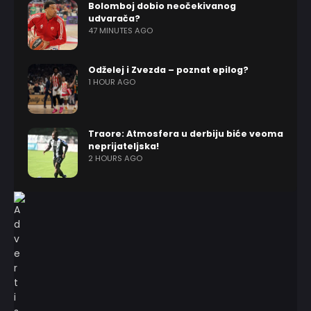
Bolomboj dobio neočekivanog
udvarača?
47 MINUTES AGO
Odželej i Zvezda – poznat epilog?
1 HOUR AGO
Traore: Atmosfera u derbiju biće veoma
neprijateljska!
2 HOURS AGO