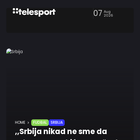
07
Aug
2026
HOME
FUDBAL
SRBIJA
,,Srbija nikad ne sme da