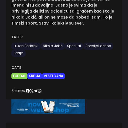
imena nisu dovoljna. Jasno je svima da je
privilegija deliti svlačionicu sa igračem kao što je
Nikola Jokić, ali on ne može da pobedi sam. To je
timski sport. Stav i kolektiv su sve
“.
TAGS:
Lukas Podolski
Nikola Jokić
Specijal
Specijal desno
Srbija
CATS:
FUDBAL
SRBIJA
VESTI DANA
Shares: