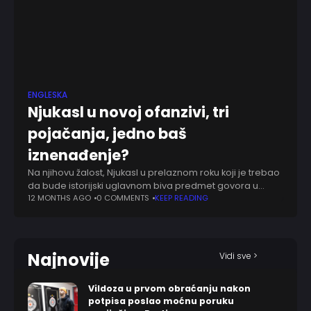
ENGLESKA
Njukasl u novoj ofanzivi, tri
pojačanja, jedno baš
iznenađenje?
Na njihovu žalost, Njukasl u prelaznom roku koji je trebao
da bude istorijski uglavnom biva predmet govora u
negativnom kontekstu. Od silnih najava do sada su
12 MONTHS AGO
0 COMMENTS
KEEP READING
dovedeni samo Entoni Elanga
Najnovije
Vidi sve >
Vildoza u prvom obraćanju nakon
potpisa poslao moćnu poruku