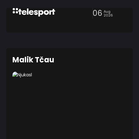
06
Aug
2026
Malik Tčau