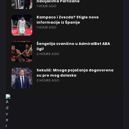
navijačima Partizana
1 HOUR AGO
Kampaco i Zvezda? Stigle nove
informacije iz Španije
1 HOUR AGO
Šengelija zvanično u AdmiralBet ABA
ligi!
2 HOURS AGO
Sekulić: Mnoga pojačanja dogovorena
su pre mog dolaska
2 HOURS AGO