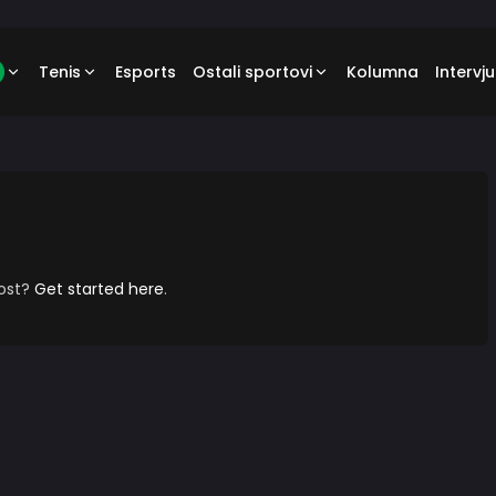
Tenis
Esports
Ostali sportovi
Kolumna
Intervju
post?
Get started here
.