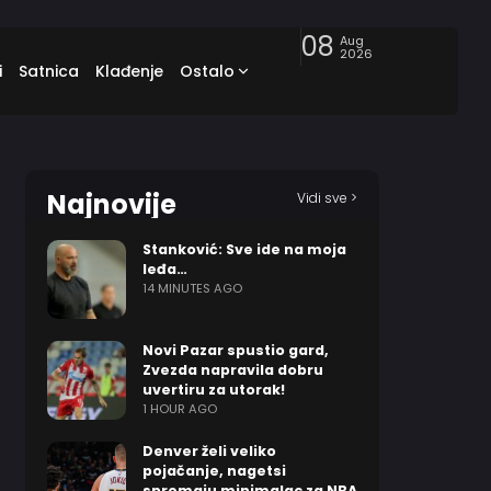
08
Aug
2026
i
Satnica
Klađenje
Ostalo
Najnovije
Vidi sve >
Stanković: Sve ide na moja
leđa…
14 MINUTES AGO
Novi Pazar spustio gard,
Zvezda napravila dobru
uvertiru za utorak!
1 HOUR AGO
Denver želi veliko
pojačanje, nagetsi
spremaju minimalac za NBA