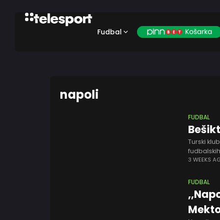
Fudbal
napoli
FUDBAL
Bešik
Turski klu
fudbalski
Lukakua. 
3 WEEKS A
FUDBAL
,,Napo
Mekto