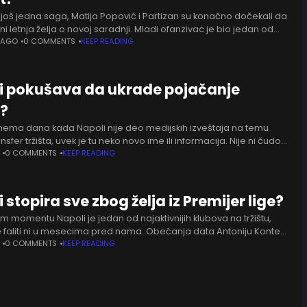
 još jedna saga, Matija Popović i Partizan su konačno dočekali da
ni letnja želja o novoj saradnji. Mladi ofanzivac je bio jedan od
a uprave crno-belih
 AGO
0 COMMENTS
KEEP READING
i pokušava da ukrade pojačanje
u?
nema dana kada Napoli nije deo medijskih izveštaja na temu
ansfer tržišta, uvek je tu neko novo ime ili informacija. Nije ni čudo
mu tome
0 COMMENTS
KEEP READING
 stopira sve zbog želja iz Premijer lige?
m momentu Napoli je jedan od najaktivnijih klubova na tržištu,
e faliti ni u mesecima pred nama. Obećanja data Antoniju Konteu
ne priče, barem na to
0 COMMENTS
KEEP READING