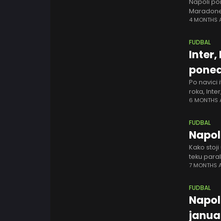
Napoli po
Maradone 
Mektomini
4 MONTHS
FUDBAL
Inter,
poned
Po navici 
roka, Inte
zavesa na 
6 MONTHS
FUDBAL
Napoli
Kako stoji
teku paral
šampion b
7 MONTHS 
FUDBAL
Napol
janua