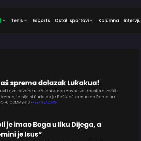
Tenis
Esports
Ostali sportovi
Kolumna
Intervju
taš sprema dolazak Lukakua!
bovi i ove sezone ulažu enorman novac za transfere velikih
h imena, te nije ni čudo da je Bešiktaš krenuo po Romelua
Ranije se pisalo o Dušanu Vlahoviću
GO
0 COMMENTS
KEEP READING
li je imao Boga u liku Dijega, a
mini je Isus”