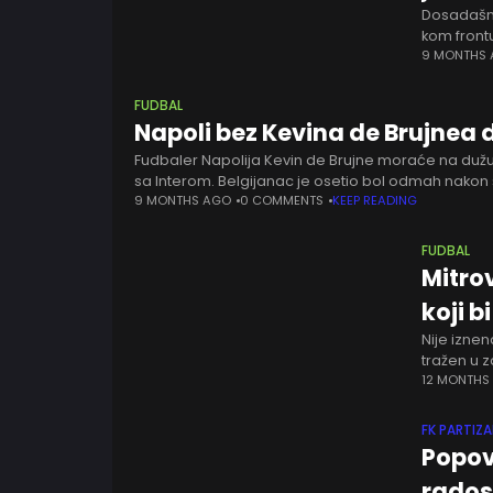
Dosadašnj
kom frontu
De Laurent
9 MONTHS
FUDBAL
Napoli bez Kevina de Brujnea 
Fudbaler Napolija Kevin de Brujne moraće na duž
sa Interom. Belgijanac je osetio bol odmah nakon 
9 MONTHS AGO
0 COMMENTS
KEEP READING
FUDBAL
Mitro
koji b
Nije iznen
tražen u z
spremnost
12 MONTHS
FK PARTIZ
Popov
rados