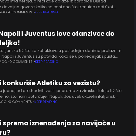
novo ima heroja, a reči koje dolaze iz porodice Dijega
dovoljno govore koliko se ceni ono što trenutno radi Skot
. Naime, Dijego Armando Maradona junior nije štedeo
 AGO
0 COMMENTS
KEEP READING
 Napoli i Juventus love ofanzivce do
eljka!
italijansko tržište se zahuktava u poslednjim danima prelaznim
r, Napoli i Juventus su potvrda. Kako se u ponedeljak spušta
zimsku pijacu u Italiji, aktivnost pomenutih,
 AGO
0 COMMENTS
KEEP READING
 konkuriše Atletiku za vezistu?
 u jednoj od prethodnih vesti, pripreme za zimsko i letnje tržište
elno, što nam potvrđuje i Napoli. Još uvek aktuelni italijanski
i da to zvanje zadrži,
AGO
0 COMMENTS
KEEP READING
i sprema iznenađenja za navijače u
ru?