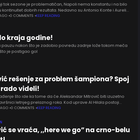
i tok sezone je problematičan, Napoli nema konstantu i na bilo
 kontinuitet dobrih rezultata. Nedavno su Antonio Konte i Aurelio
is imali sastanak u četiri oka da
 AGO
0 COMMENTS
KEEP READING
do kraja godine!
u pauzu nakon što je zadobio povredu zadnje lože tokom meča
što je postigao gol
vić rešenje za problem šampiona? Spoj
i rado videli!
ađenje što ide ka tome da će Aleksandar Mitrović biti izuzetno
avršnici letnjeg prelaznog roka. Kod uprave Al Hilala postoji
 da mu isplati poslednju godinu ugovora
 AGO
0 COMMENTS
KEEP READING
AN
ić se vraća, ,,here we go” na crno-belu
t!