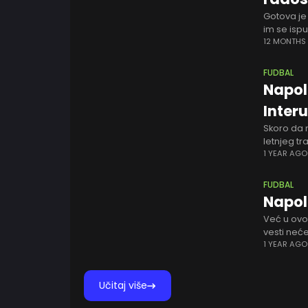
Gotova je
im se ispu
prioritet
12 MONTHS
FUDBAL
Napol
Inter
Skoro da 
letnjeg tr
da u sve
1 YEAR AGO
FUDBAL
Napoli
Već u ovo
vesti neć
nisu praz
1 YEAR AGO
Učitaj više