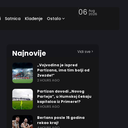
06
Aug
2026
i
Satnica
Klađenje
Ostalo
Najnovije
Vidi sve >
„Vojvodina je ispred
Partizana, ima tim bolji od
Zvezde!“
2 HOURS AGO
Partizan dovodi „Novog
Parteja“, u Humskoj čekaju
kapitalca iz Primere!?
4 HOURS AGO
Bertans posle 15 godina
rekao kraj!
4 HOURS AGO