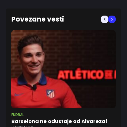
Povezane vesti
FUDBAL
EV
Barselona ne odustaje od Alvareza!
Ba