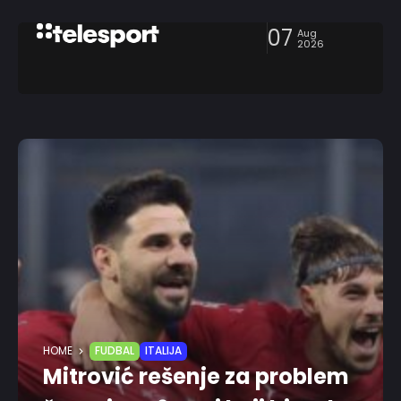
07
Aug
2026
HOME
FUDBAL
ITALIJA
Mitrović rešenje za problem