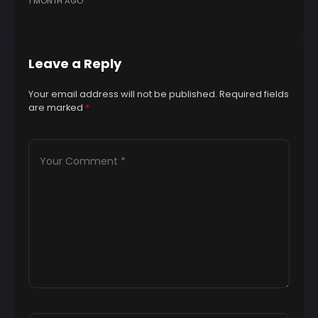
1 MONTH AGO
p
4 
Leave a Reply
Your email address will not be published.
Required fields
are marked
*