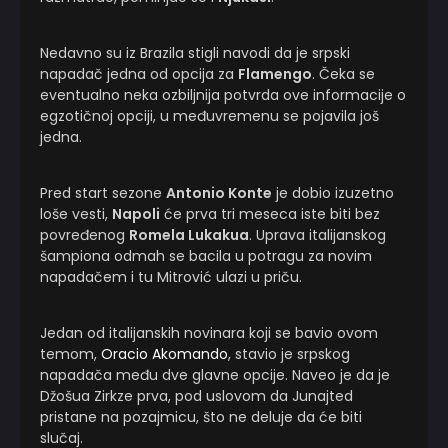
Nedavno su iz Brazila stigli navodi da je srpski
napadač jedna od opcija za
Flamengo
. Čeka se
eventualno neka ozbiljnija potvrda ove informacije o
egzotičnoj opciji, u međuvremenu se pojavila još
jedna.
Pred start sezone
Antonio Konte
je dobio izuzetno
loše vesti,
Napoli
će prva tri meseca iste biti bez
povređenog
Romela Lukakua
. Uprava italijanskog
šampiona odmah se bacila u potragu za novim
napadačem i tu Mitrović ulazi u priču.
Jedan od italijanskih novinara koji se bavio ovom
temom,
Oracio Akomando
, stavio je srpskog
napadača među dve glavne opcije. Naveo je da je
Džošua Zirkze prva, pod uslovom da Junajted
pristane na pozajmicu, što ne deluje da će biti
slučaj.