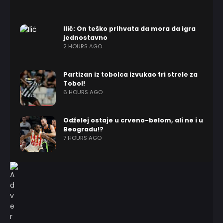
Ilić: On teško prihvata da mora da igra
jednostavno
2 HOURS AGO
Partizan iz tobolca izvukao tri strele za
Tobol!
6 HOURS AGO
Odželej ostaje u crveno-belom, ali ne i u
Beogradu!?
7 HOURS AGO