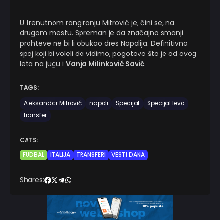
U trenutnom rangiranju Mitrović je, čini se, na
drugom mestu. Spreman je da značajno smanji
prohteve ne bi li obukao dres Napolija. Definitivno
spoj koji bi voleli da vidimo, pogotovo što je od ovog
leta na jugu i
Vanja Milinković Savić
.
TAGS:
Aleksandar Mitrović
napoli
Specijal
Specijal levo
transfer
CATS:
FUDBAL
ITALIJA
TRANSFERI
VESTI DANA
Shares: