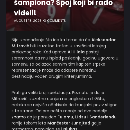
šampiona? Spoj koji bi rado
videli!
AUGUST 18, 2025
0 COMMENTS
Nije iznenađenje što ide ka tome da će
Aleksandar
Mitrović
biti izuzetno tražen u završnici letnjeg
prelaznog roka. Kod uprave
Al Hilala
postoji
spremnost da mu isplati poslednju godinu ugovora u
zamenu za odlazak, samim tim kapiten srpske
reprezentacije može da odabere narednu
destinaciju vođen drugim kriterijumima.
Prati ga veliki broj spekulacija. Poznato je da je
Mitrović izuzetno cenjen na engleskom tržištu,
nekako se najviše očekivalo da krucijalni poziv stigne
s te strane. Od pre nešto manje od dve nedelje
znamo
da je ponuđen
Fulamu
,
Lidsu
i
Sanderlendu
,
ranije tokom leta
Mančester Junajted
ga je
razmatrao, pominjao se i
Njukasl
.