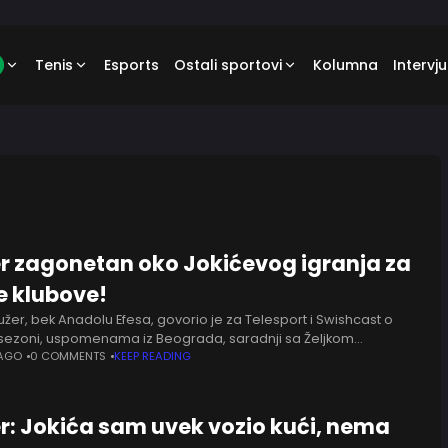
Tenis
Esports
Ostali sportovi
Kolumna
Intervju
r zagonetan oko Jokićevog igranja za
e klubove!
užer, bek Anadolu Efesa, govorio je za Telesport i Swishcast o
 sezoni, uspomenama iz Beograda, saradnji sa Željkom
em, ali i konkurenciji među bekovima u Evroligi. U
 AGO
0 COMMENTS
KEEP READING
r: Jokića sam uvek vozio kući, nema