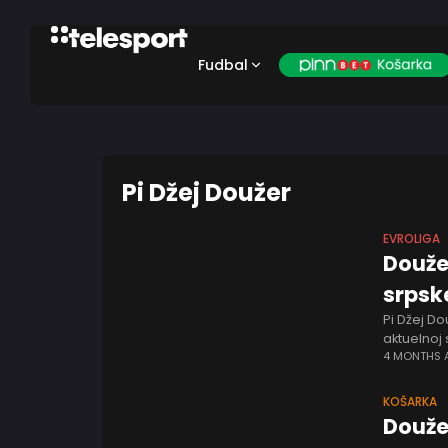
Fudbal
Pi Džej Doužer
EVROLIGA
Douže
srpsk
Pi Džej Do
aktuelnoj
Obradović
4 MONTHS
KOŠARKA
Douže