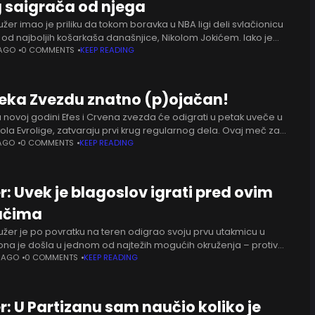
g saigrača od njega
užer imao je priliku da tokom boravka u NBA ligi deli svlačionicu
 od najboljih košarkaša današnjice, Nikolom Jokićem. Iako je
ntar poznat po vrhunskim partijama
 AGO
0 COMMENTS
KEEP READING
čeka Zvezdu znatno (p)ojačan!
u novoj godini Efes i Crvena zvezda će odigrati u petak uveče u
 kola Evrolige, zatvaraju prvi krug regularnog dela. Ovaj meč za
nosi
AGO
0 COMMENTS
KEEP READING
r: Uvek je blagoslov igrati pred ovim
ačima
oužer je po povratku na teren odigrao svoju prvu utakmicu u
 ona je došla u jednom od najtežih mogućih okruženja – protiv
 u prepunoj Beogradskoj
 AGO
0 COMMENTS
KEEP READING
r: U Partizanu sam naučio koliko je