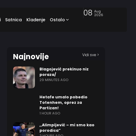
08
Aug
2026
i
Satnica
Klađenje
Ostalo
Najnovije
Vidi sve >
Blagojević prekinuo niz
poraza/
29 MINUTES AGO
Hetafe umalo pobedio
Totenhem, oprez za
Partizan!
1 HOUR AGO
,,Alimpijević – mi smo kao
porodica”
2 HOURS AGO