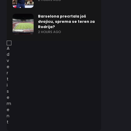
Barselona precrtala još
dvojicu, sprema se teren za
Rodrija?
2 HOURS AGO