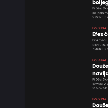
bolje
Pi Džej Do
sa jednim
srpski ce
5 MONTHS
EVROLIGA
Efes 
Prvi meč 
okviru 19.
oba tima 
7 MONTHS 
EVROLIGA
Douže
navij
Pi Džej D
sezoni, a
Partizana
10 MONTHS
EVROLIGA
Douže