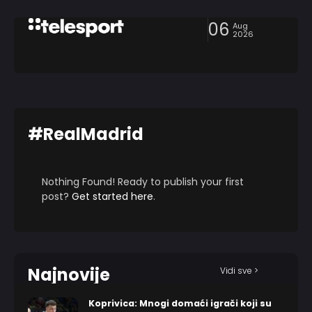
06
Aug
2026
#RealMadrid
Nothing Found! Ready to publish your first
post?
Get started here
.
Najnovije
Vidi sve >
Koprivica: Mnogi domaći igrači koji su