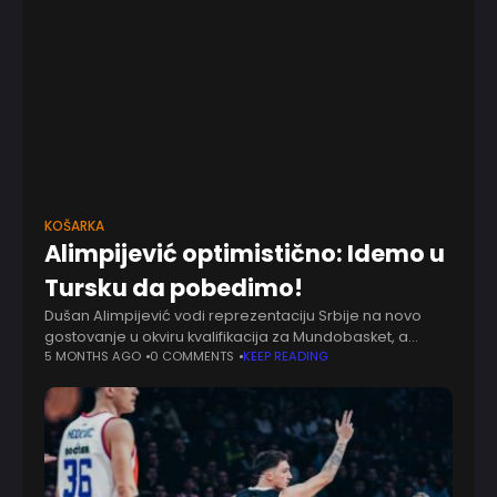
KOŠARKA
Alimpijević optimistično: Idemo u
Tursku da pobedimo!
Dušan Alimpijević vodi reprezentaciju Srbije na novo
gostovanje u okviru kvalifikacija za Mundobasket, a
naredna stanica je Istanbul, gde će se nacionalni tim
5 MONTHS AGO
0 COMMENTS
KEEP READING
sastati sa selekcijom Turske u revanš susretu.