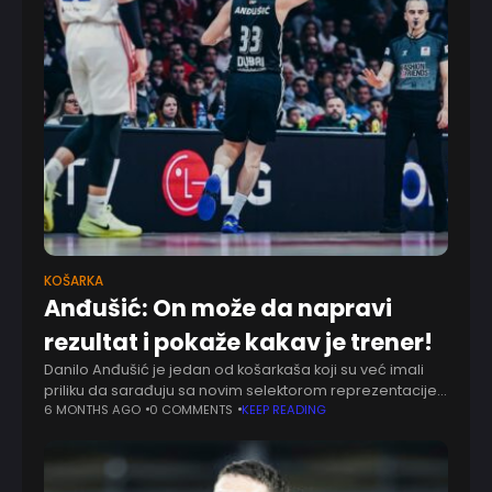
KOŠARKA
Anđušić: On može da napravi
rezultat i pokaže kakav je trener!
Danilo Anđušić je jedan od košarkaša koji su već imali
priliku da sarađuju sa novim selektorom reprezentacije
Srbije, Dušanom Alimpijevićem, koji je krajem septembra
6 MONTHS AGO
0 COMMENTS
KEEP READING
2025. godine preuzeo nacionalni tim. Novi