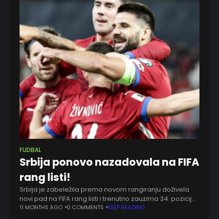
FUDBAL
Srbija ponovo nazadovala na FIFA
rang listi!
Srbija je zabeležila prema novom rangiranju doživela
novi pad na FIFA rang listi i trenutno zauzima 34. poziciju.
Posle poraza od Engleske u kvalifikacijama za Svetsko
11 MONTHS AGO
0 COMMENTS
KEEP READING
prvenstvo, „orlovi“ Dragana Stojkovića