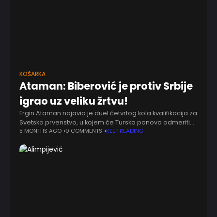
KOŠARKA
Ataman: Biberović je protiv Srbije
igrao uz veliku žrtvu!
Ergin Ataman najavio je duel četvrtog kola kvalifikacija za
Svetsko prvenstvo, u kojem će Turska ponovo odmeriti
snage sa reprezentacijom Srbije. Nakon pobede u
5 MONTHS AGO
0 COMMENTS
KEEP READING
Beogradu, turski selektor želi da njegov