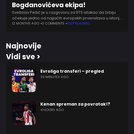
Bogdanovićeva ekipa!
Svetislav Pešić je u razgovoru za RTS istakao da Srbiju
očekuje jedno od najjačih evropskih prvenstava u istoriji.
I naglasio da svako od igrača mora da bude svestan
12 MONTHS AGO
0 COMMENTS
KEEP READING
svoje uloge
Najnovije
Vidi sve >
Evroliga transferi – pregled
33 MINUTES AGO
Kenan spreman za povratak!?
4 HOURS AGO