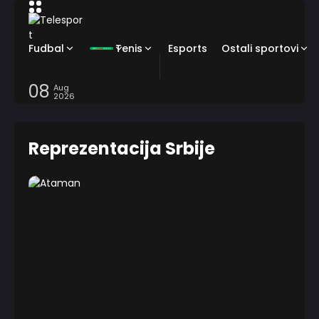
Fudbal
Tenis
Esports
Ostali sportovi
08
Aug
2026
Reprezentacija Srbije