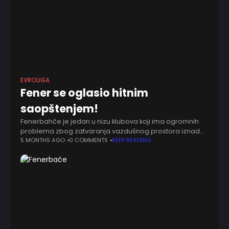
EVROLIGA
Fener se oglasio hitnim
saopštenjem!
Fenerbahče je jedan u nizu klubova koji ima ogromnih
problema zbog zatvaranja vazdušnog prostora iznad
Ujedinjenih Arapskih Emirata. Aktuelni šampion Evrope
5 MONTHS AGO
0 COMMENTS
KEEP READING
otkrio je da su trener Šarunas Jasikevičijus, centar
Armando