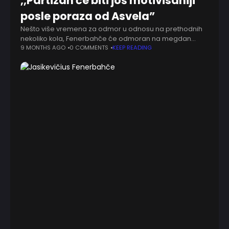
,,Partizan će biti još motivisaniji
posle poraza od Asvela”
Nešto više vremena za odmor u odnosu na prethodnih
nekoliko kola, Fenerbahče će odmoran na megdan
crno-belima sutra uveče. Mnogo puta do sad je
9 MONTHS AGO
0 COMMENTS
KEEP READING
Šarunas Jasikevičijus osetio publiku koju ima