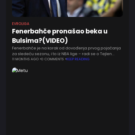
EVROLIGA
Fenerbahče pronašao beka u
Bulsima?(VIDEO)
Fenerbahče je na korak od dovođenja prvog pojačanja
za sledeću sezonu, i to iz NBA lige – radi se o Tejlen
Horton-Takeru, 24-godišnjem beku koji je spreman za
11 MONTHS AGO
0 COMMENTS
KEEP READING
prvi evropski