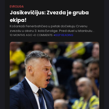
EVROLIGA
Jasikevičijus: Zvezda je gruba
ekipa!
Košarkaši Fenerbahčea u petak dočekuju Crvenu
zvezdu u okviru 3. kola Evrolige. Pred duel u Istanbulu
govorio je trener aktuelnog šampiona Evrope, Šarunas
10 MONTHS AGO
0 COMMENTS
KEEP READING
Jasikevičijus. "Očekujemo fizički zahtevnu utakmicu.
Crvena zvezda