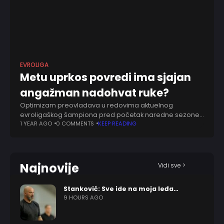
EVROLIGA
Metu uprkos povredi ima sjajan
angažman nadohvat ruke?
Optimizam preovladava u redovima aktuelnog
evroligaškog šampiona pred početak naredne sezone.
Još uvek se Čimezi Metu oporavlja od teške povrede
1 YEAR AGO
0 COMMENTS
KEEP READING
Ahilove tetive, u tom tonu, pokušaće da pronađe i
angažman,
Najnovije
Vidi sve >
Stanković: Sve ide na moja leđa…
9 HOURS AGO