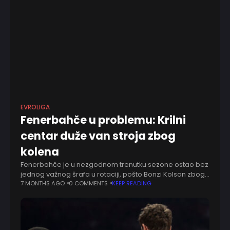
EVROLIGA
Fenerbahče u problemu: Krilni
centar duže van stroja zbog
kolena
Fenerbahče je u nezgodnom trenutku sezone ostao bez
jednog važnog šrafa u rotaciji, pošto Bonzi Kolson zbog
povrede neće biti na raspolaganju oko tri nedelje, kako
7 MONTHS AGO
0 COMMENTS
KEEP READING
prenosi Jurohups. Turski klub