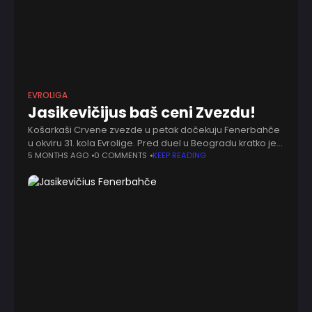
EVROLIGA
Jasikevičijus baš ceni Zvezdu!
Košarkaši Crvene zvezde u petak dočekuju Fenerbahče
u okviru 31. kola Evrolige. Pred duel u Beogradu kratko je
govorio trener turskog velikana, Šarunas Jasikevičijus. -
5 MONTHS AGO
0 COMMENTS
KEEP READING
Igrati u Beogradu je uvek