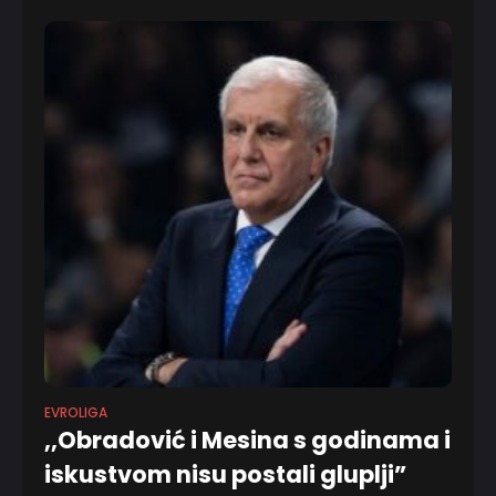
jasno stavljajući do znanja da mu je istanbulski klub u
EVROLIGA
,,Obradović i Mesina s godinama i
iskustvom nisu postali gluplji”