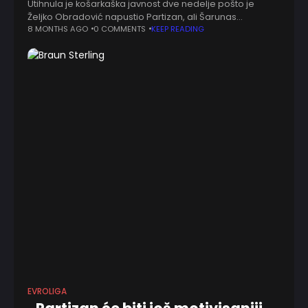
Utihnula je košarkaška javnost dve nedelje pošto je
Željko Obradović napustio Partizan, ali Šarunas
Jasikevičijus u intervjuu za Eurohoops stanje ponovo
8 MONTHS AGO
0 COMMENTS
KEEP READING
vraća u aktuelno. "Razlog zbog kog su ostali na
EVROLIGA