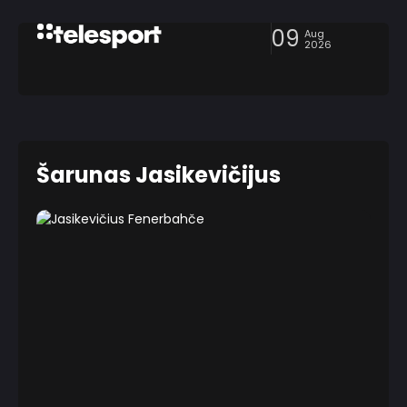
09
Aug
2026
Šarunas Jasikevičijus