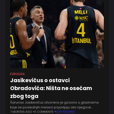
EVROLIGA
Jasikevičus o ostavci
Obradovića: Ništa ne osećam
zbog toga
Šarunas Jasikevičus otvoreno je govorio o glasinama
koje se poslednjih meseci pojavljuju oko njegove
budućnosti i potencijalnog odlaska iz Fenerbahčea,
7 MONTHS AGO
0 COMMENTS
KEEP READING