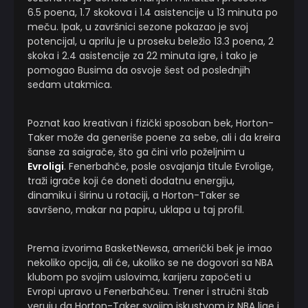
6.5 poena, 1.7 skokova i 1.4 asistencije u 13 minuta po
meču. Ipak, u završnici sezone pokazao je svoj
potencijal, u aprilu je u proseku beležio 13.3 poena, 2
skoka i 2.4 asistencije za 22 minuta igre, i tako je
pomogao Busima da osvoje šest od poslednjih
sedam utakmica.
Poznat kao kreativan i fizički sposoban bek, Horton-
Taker može da generiše poene za sebe, ali i da kreira
šanse za saigrače, što ga čini vrlo poželjnim u
Evroligi
. Fenerbahče, posle osvajanja titule Evrolige,
traži igrače koji će doneti dodatnu energiju,
dinamiku i širinu u rotaciji, a Horton-Taker se
savršeno, makar na papiru, uklapa u taj profil.
Prema izvorima BasketNewsa, američki bek je imao
nekoliko opcija, ali će, ukoliko se ne dogovori sa NBA
klubom po svojim uslovima, karijeru započeti u
Evropi upravo u Fenerbahčeu. Trener i stručni štab
veruju da Horton-Taker svojim iskustvom iz NBA lige i