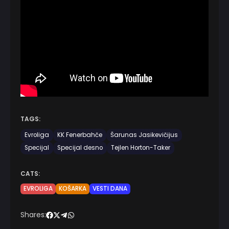
TAGS:
Evroliga
KK Fenerbahče
Šarunas Jasikevičijus
Specijal
Specijal desno
Tejlen Horton-Taker
CATS:
EVROLIGA
KOŠARKA
VESTI DANA
Shares: