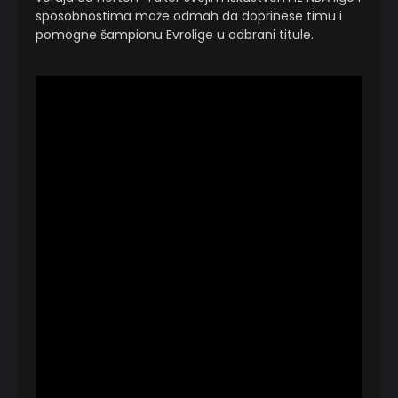
sposobnostima može odmah da doprinese timu i
pomogne šampionu Evrolige u odbrani titule.