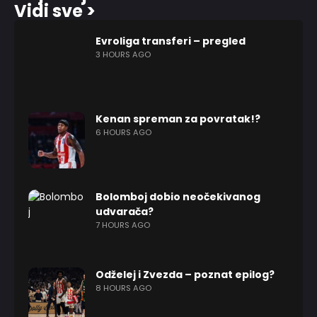
Vidi sve >
Evroliga transferi – pregled
3 HOURS AGO
Kenan spreman za povratak!?
6 HOURS AGO
Bolomboj dobio neočekivanog
udvarača?
7 HOURS AGO
Odželej i Zvezda – poznat epilog?
8 HOURS AGO