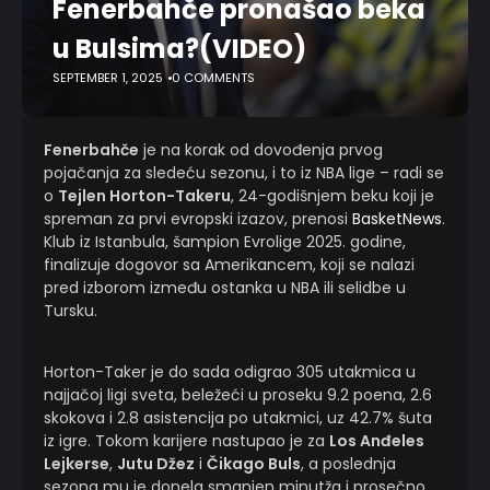
Fenerbahče pronašao beka
u Bulsima?(VIDEO)
SEPTEMBER 1, 2025
0 COMMENTS
Fenerbahče
je na korak od dovođenja prvog
pojačanja za sledeću sezonu, i to iz NBA lige – radi se
o
Tejlen Horton-Takeru
, 24-godišnjem beku koji je
spreman za prvi evropski izazov, prenosi
BasketNews
.
Klub iz Istanbula, šampion Evrolige 2025. godine,
finalizuje dogovor sa Amerikancem, koji se nalazi
pred izborom između ostanka u NBA ili selidbe u
Tursku.
Horton-Taker je do sada odigrao 305 utakmica u
najjačoj ligi sveta, beležeći u proseku 9.2 poena, 2.6
skokova i 2.8 asistencija po utakmici, uz 42.7% šuta
iz igre. Tokom karijere nastupao je za
Los Anđeles
Lejkerse
,
Jutu Džez
i
Čikago Buls
, a poslednja
sezona mu je donela smanjen minutža i prosečno