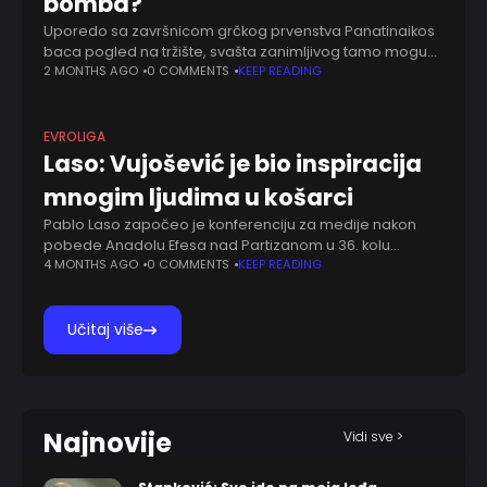
bomba?
Uporedo sa završnicom grčkog prvenstva Panatinaikos
baca pogled na tržište, svašta zanimljivog tamo mogu
da nađu. Raznovrsna evroligaška ponuda deo koje je
2 MONTHS AGO
0 COMMENTS
KEEP READING
Šejn Larkin obećava, interesant se brzo pojavio.
Takmičarska
EVROLIGA
Laso: Vujošević je bio inspiracija
mnogim ljudima u košarci
Pablo Laso započeo je konferenciju za medije nakon
pobede Anadolu Efesa nad Partizanom u 36. kolu
Evrolige u izuzetno emotivnom tonu. Efes je slavio
4 MONTHS AGO
0 COMMENTS
KEEP READING
rezultatom 79:72 posle produžetka i tako
Učitaj više
Najnovije
Vidi sve >