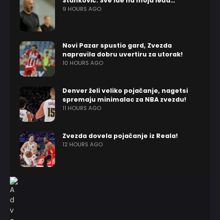
Stanković: Sve ide na moja leđa…
9 HOURS AGO
Novi Pazar spustio gard, Zvezda
napravila dobru uvertiru za utorak!
10 HOURS AGO
Denver želi veliko pojačanje, nagetsi
spremaju minimalac za NBA zvezdu!
11 HOURS AGO
Zvezda dovela pojačanje iz Reala!
12 HOURS AGO