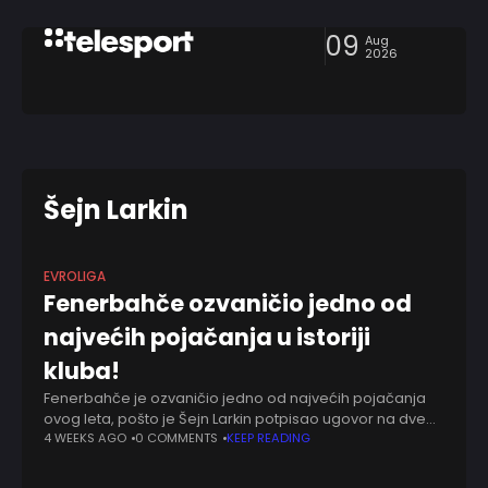
09
Aug
2026
Šejn Larkin
EVROLIGA
Fenerbahče ozvaničio jedno od
najvećih pojačanja u istoriji
kluba!
Fenerbahče je ozvaničio jedno od najvećih pojačanja
ovog leta, pošto je Šejn Larkin potpisao ugovor na dve
godine sa klubom iz Istanbula. Američko-turski
4 WEEKS AGO
0 COMMENTS
KEEP READING
plejmejker stiže iz Anadolu Efesa, gde je