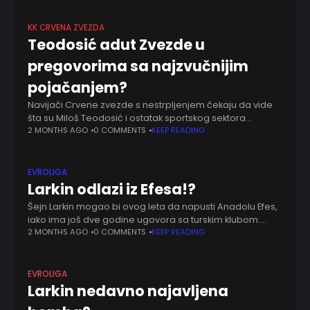
KK CRVENA ZVEZDA
Teodosić adut Zvezde u
pregovorima sa najzvučnijim
pojačanjem?
Navijači Crvene zvezde s nestrpljenjem čekaju da vide
šta su Miloš Teodosić i ostatak sportskog sektora
spremili za ovo leto. Kako smo negde i najavljivali,
2 MONTHS AGO
0 COMMENTS
KEEP READING
najinteresantnije će biti videti sa
EVROLIGA
Larkin odlazi iz Efesa!?
Šejn Larkin mogao bi ovog leta da napusti Anadolu Efes,
iako ima još dve godine ugovora sa turskim klubom.
Američki plejmejker iza sebe ima tešku sezonu, kao i ceo
2 MONTHS AGO
0 COMMENTS
KEEP READING
Efes,
EVROLIGA
Larkin nedavno najavljena