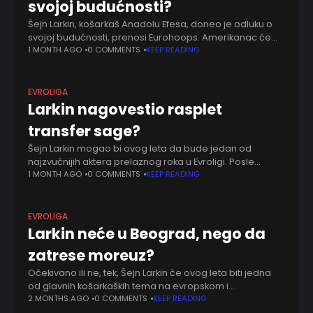
svojoj budućnosti?
Šejn Larkin, košarkaš Anadolu Efesa, doneo je odluku o
svojoj budućnosti, prenosi Eurohoops. Amerikanac će
ostati u Istanbulu, ali će promeniti dres. Prema tim
1 MONTH AGO
0 COMMENTS
KEEP READING
navodima, Larkin će karijeru nastaviti u
EVROLIGA
Larkin nagovestio rasplet
transfer sage?
Šejn Larkin mogao bi ovog leta da bude jedan od
najzvučnijih aktera prelaznog roka u Evroligi. Posle
brojnih spekulacija o odlasku iz Anadolu Efesa, njegovo
1 MONTH AGO
0 COMMENTS
KEEP READING
ime povezivalo se sa nekoliko
EVROLIGA
Larkin neće u Beograd, nego da
zatrese moreuz?
Očekivano ili ne, tek, Šejn Larkin će ovog leta biti jedna
od glavnih košarkaških tema na evropskom i
maloazijskom tlu. Katastrofalna sezona Efesa nosi sa
2 MONTHS AGO
0 COMMENTS
KEEP READING
sobom mnoge posledice. Jedna od