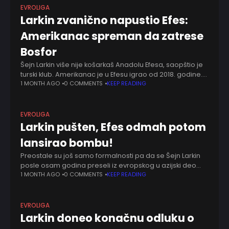
EVROLIGA
Larkin zvanično napustio Efes:
Amerikanac spreman da zatrese
Bosfor
Šejn Larkin više nije košarkaš Anadolu Efesa, saopštio je
turski klub. Amerikanac je u Efesu igrao od 2018. godine.
Pre toga je nastupao za Boston Seltikse, Baskoniju,
1 MONTH AGO
0 COMMENTS
KEEP READING
Bruklin Netse, Njujork
EVROLIGA
Larkin pušten, Efes odmah potom
lansirao bombu!
Preostale su još samo formalnosti pa da se Šejn Larkin
posle osam godina preseli iz evropskog u azijski deo
Istanbula. Dugo je bio zaštitno lice Efesa, a kada je došlo
1 MONTH AGO
0 COMMENTS
KEEP READING
EVROLIGA
Larkin doneo konačnu odluku o