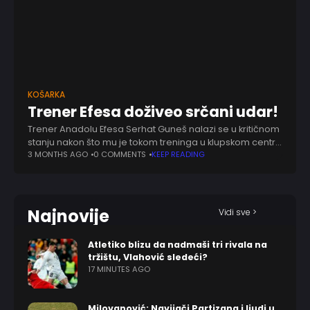
KOŠARKA
Trener Efesa doživeo srčani udar!
Trener Anadolu Efesa Serhat Guneš nalazi se u kritičnom
stanju nakon što mu je tokom treninga u klupskom centru
u Istanbulu iznenada pozlilo. Turski mediji prenose da je
3 MONTHS AGO
0 COMMENTS
KEEP READING
kondicioni trener
Najnovije
Vidi sve >
Atletiko blizu da nadmaši tri rivala na
tržištu, Vlahović sledeći?
17 MINUTES AGO
Milovanović: Navijači Partizana i ljudi u