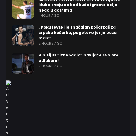
klubu znaju da kod kuće igramo bolje
nego u gostima
1 HOUR AGO
„Pokuševski je značajan košarkaš za
srpsku košarku, pogotovo jer je baza
mala”
2 HOURS AGO
Vinisijus “iznenadio” navijače svojom
odlukom!
2 HOURS AGO