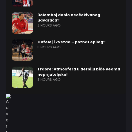
Bolomboj dobio neočekivanog
udvarača?
2 HOURS AGO
Odželej i Zvezda – poznat epilog?
3 HOURS AGO
Traore: Atmosfera u derbiju biće veoma
neprijateljska!
3 HOURS AGO