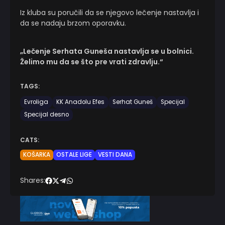
Iz kluba su poručili da se njegovo lečenje nastavlja i
da se nadaju brzom oporavku.
„Lečenje Serhata Guneša nastavlja se u bolnici.
Želimo mu da se što pre vrati zdravlju.“
TAGS:
Evroliga
KK Anadolu Efes
Serhat Guneš
Specijal
Specijal desno
CATS:
KOŠARKA
OSTALE LIGE
VESTI DANA
Shares: