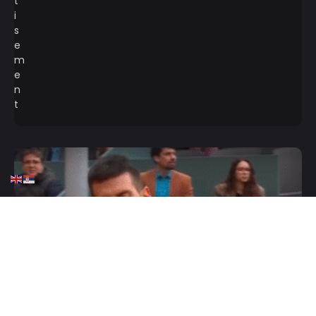
HOME
TENIS
ATP
ATP