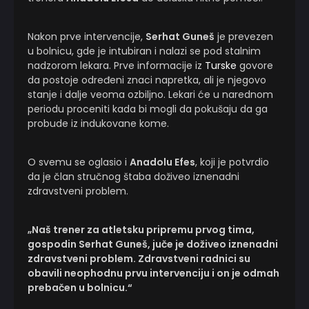
Nakon prve intervencije,
Serhat Guneš
je prevezen
u bolnicu, gde je intubiran i nalazi se pod stalnim
nadzorom lekara. Prve informacije iz
Turske
govore
da postoje određeni znaci napretka, ali je njegovo
stanje i dalje veoma ozbiljno. Lekari će u narednom
periodu proceniti kada bi mogli da pokušaju da ga
probude iz indukovane kome.
O svemu se oglasio i
Anadolu Efes
, koji je potvrdio
da je član stručnog štaba doživeo iznenadni
zdravstveni problem.
„Naš trener za atletsku pripremu prvog tima,
gospodin Serhat Guneš, juče je doživeo iznenadni
zdravstveni problem. Zdravstveni radnici su
obavili neophodnu prvu intervenciju i on je odmah
prebačen u bolnicu.“