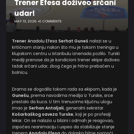
Trener Efesa doživeo srčani
udar!
MAY 13, 2026
0 COMMENTS
Trener
Anadolu Efesa
Serhat Guneš
nalazi se u
kritičnom stanju nakon što mu je tokom treninga u
klupskom centru u Istanbulu iznenada pozlilo. Turski
mediji prenose da je kondicioni trener ekipe doživeo
težak srčani udar, zbog čega je hitno prebačen u
bolnicu.
Drama se dogodila tokom rada sa ekipom, kada je
Gunešu
, prema navodima medija iz Turske, srce
prestalo da kuca. U tim trenucima ključnu ulogu
imao je
Serhan Antaljali
, generalni sekretar
Košarkaškog saveza Turske
, koji je po profesiji
lekar. On se nalazio u blizini i odmah je reagovao,
započeo reanimaciju i uspeo da stabilizuje stanje
trenera
Anadolu Efesa
do dolaska hitne pomoći.