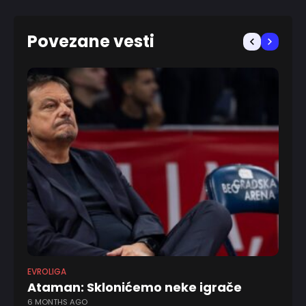
Povezane vesti
EVROLIGA
ABA
Ataman: Sklonićemo neke igrače
Oc
6 MONTHS AGO
v