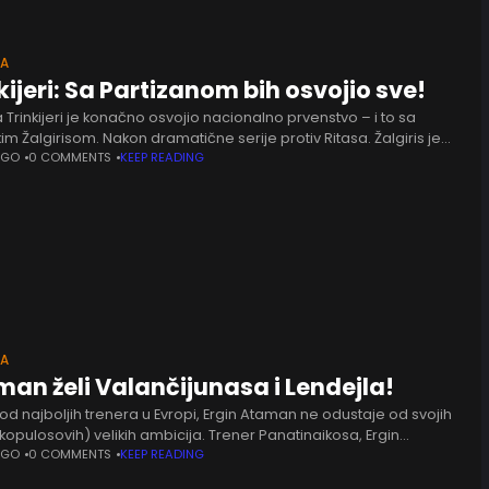
KA
kijeri: Sa Partizanom bih osvojio sve!
Trinkijeri je konačno osvojio nacionalno prvenstvo – i to sa
kim Žalgirisom. Nakon dramatične serije protiv Ritasa. Žalgiris je
sa 3:2 i postao šampion Litvanije, a italijanski stručnjak
AGO
0 COMMENTS
KEEP READING
KA
an želi Valančijunasa i Lendejla!
d najboljih trenera u Evropi, Ergin Ataman ne odustaje od svojih
kopulosovih) velikih ambicija. Trener Panatinaikosa, Ergin
, poslao je vlasniku kluba Dimitrisu Janakopulosu ambiciozan
AGO
0 COMMENTS
KEEP READING
želja za