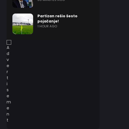
Partizan rešio šesto
pojačanje!
1 HOUR AGO