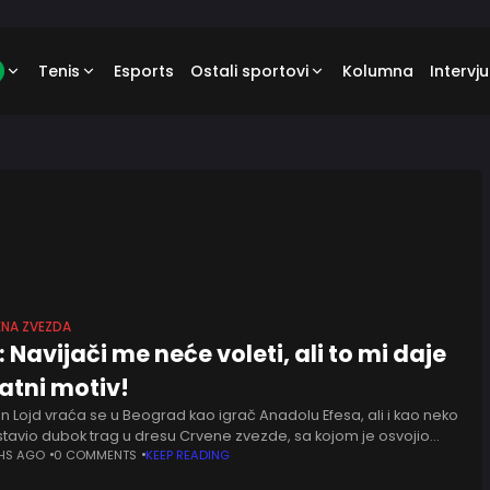
Tenis
Esports
Ostali sportovi
Kolumna
Intervju
ENA ZVEZDA
: Navijači me neće voleti, ali to mi daje
atni motiv!
 Lojd vraća se u Beograd kao igrač Anadolu Efesa, ali i kao neko
stavio dubok trag u dresu Crvene zvezde, sa kojom je osvojio
runu i
HS AGO
0 COMMENTS
KEEP READING