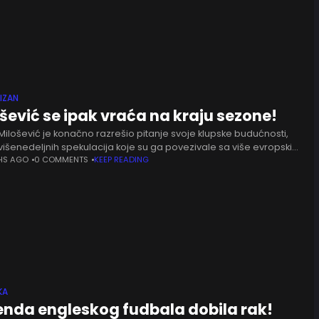
IZAN
šević se ipak vraća na kraju sezone!
ilošević je konačno razrešio pitanje svoje klupske budućnosti,
išenedeljnih spekulacija koje su ga povezivale sa više evropskih
. Talentovani srpski napadač, kako je ranije najavljeno, karijeru
HS AGO
0 COMMENTS
KEEP READING
KA
enda engleskog fudbala dobila rak!