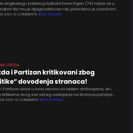
a engleskog i svetskog fudbala Kevin Kigen (74) nalazi se u
 nakon što mu je dijagnostikovan rak, potvrđeno je zvaničnim
enjem porodice nekadašnjeg asa Liverpula i dvostrukog
HS AGO
0 COMMENTS
KEEP READING
ča Zlatne
ENA ZVEZDA
da i Partizan kritikovani zbog
itike” dovođenja stranaca!
i Partizan ulaze u novu sezonu sa velikim ambicijama, ali i
m kritikama zbog sve većeg oslanjanja na strana pojačanja.
arni trener Miroslav Nikolić, poznat po dugogodišnjem radu u
THS AGO
0 COMMENTS
KEEP READING