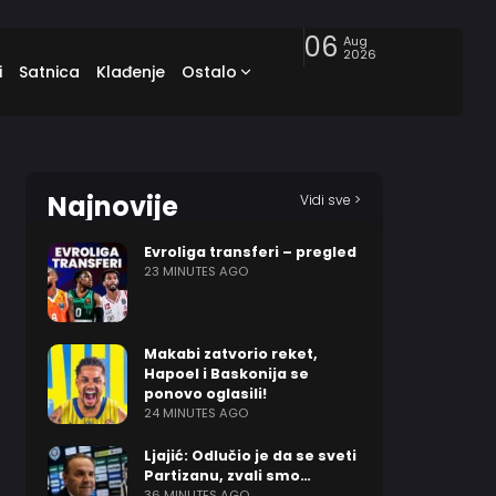
06
Aug
2026
i
Satnica
Klađenje
Ostalo
Najnovije
Vidi sve >
Evroliga transferi – pregled
23 MINUTES AGO
Makabi zatvorio reket,
Hapoel i Baskonija se
ponovo oglasili!
24 MINUTES AGO
Ljajić: Odlučio je da se sveti
Partizanu, zvali smo…
36 MINUTES AGO