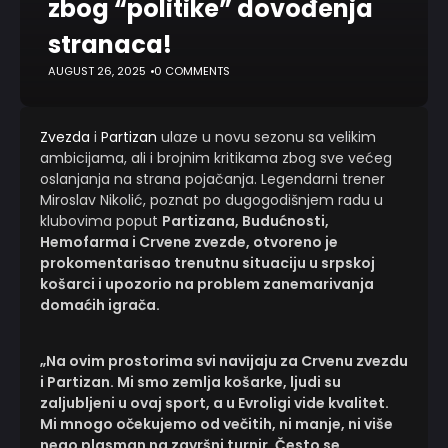
zbog “politike” dovođenja
stranaca!
AUGUST 26, 2025
0 COMMENTS
Zvezda
i
Partizan
ulaze u novu sezonu sa velikim
ambicijama, ali i brojnim kritikama zbog sve većeg
oslanjanja na strana pojačanja. Legendarni trener
Miroslav Nikolić, poznat po dugogodišnjem radu u
klubovima poput
Partizana, Budućnosti,
Hemofarma i Crvene zvezde, otvoreno je
prokomentarisao trenutnu situaciju u srpskoj
košarci i upozorio na problem zanemarivanja
domaćih igrača.
„Na ovim prostorima svi navijaju za Crvenu zvezdu
i Partizan. Mi smo zemlja košarke, ljudi su
zaljubljeni u ovaj sport, a u Evroligi vide kvalitet.
Mi mnogo očekujemo od večitih, ni manje, ni više
nego plasman na završni turnir. Često se