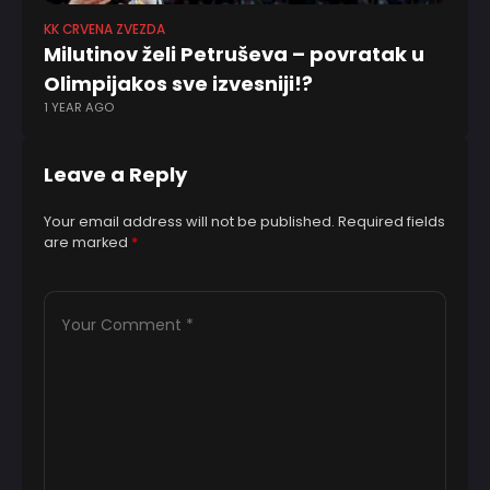
KK CRVENA ZVEZDA
EV
Milutinov želi Petruševa – povratak u
P
Olimpijakos sve izvesniji!?
z
1 YEAR AGO
9 
Leave a Reply
Your email address will not be published.
Required fields
are marked
*