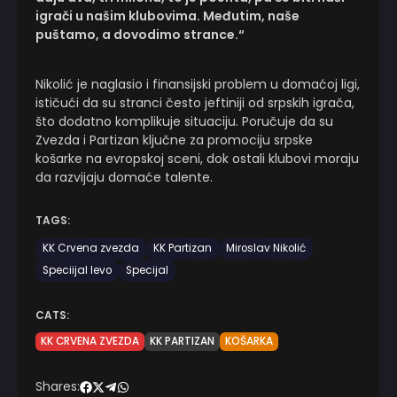
igrači u našim klubovima. Međutim, naše
puštamo, a dovodimo strance.“
Nikolić je naglasio i finansijski problem u domaćoj ligi,
ističući da su stranci često jeftiniji od srpskih igrača,
što dodatno komplikuje situaciju. Poručuje da su
Zvezda i Partizan ključne za promociju srpske
košarke na evropskoj sceni, dok ostali klubovi moraju
da razvijaju domaće talente.
TAGS:
KK Crvena zvezda
KK Partizan
Miroslav Nikolić
Speciijal levo
Specijal
CATS:
KK CRVENA ZVEZDA
KK PARTIZAN
KOŠARKA
Shares: