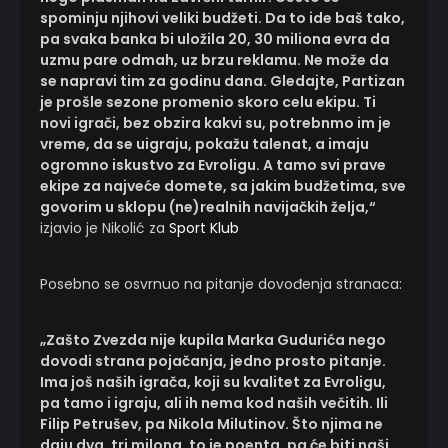
spominju njihovi veliki budžeti. Da to ide baš tako,
pa svaka banka bi uložila 20, 30 miliona evra da
uzmu pare odmah, uz brzu reklamu. Ne može da
se napravi tim za godinu dana. Gledajte, Partizan
je prošle sezone promenio skoro celu ekipu. Ti
novi igrači, bez obzira kakvi su, potrebnmo im je
vreme, da se uigraju, pokažu talenat, a imaju
ogromno iskustvo za Evroligu. A tamo svi prave
ekipe za najveće domete, sa jakim budžetima, sve
govorim u sklopu (ne)realnih navijačkih želja,“
izjavio je Nikolić za
Sport Klub
Posebno se osvrnuo na pitanje dovođenja stranaca:
„Zašto Zvezda nije kupila Marka Gudurića nego
dovodi strana pojačanja, jedno prosto pitanje.
Ima još naših igrača, koji su kvalitet za Evroligu,
pa tamo i igraju, ali ih nema kod naših večitih. Ili
Filip Petrušev, pa Nikola Milutinov. Što njima ne
daju dva, tri milona, to je poenta, pa će biti naši