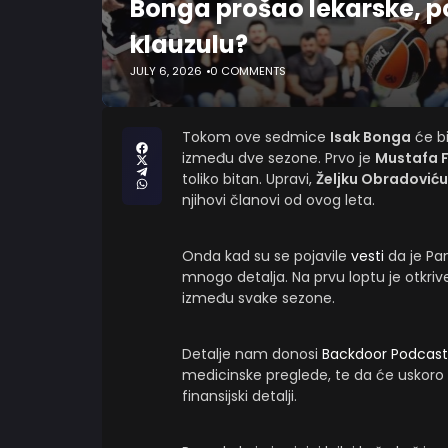
Bonga prošao lekarske, po
klauzulu?
JULY 6, 2026
0 COMMENTS
Tokom ove sedmice
Isak Bonga
će bi
između dve sezone. Prvo je
Mustafa F
toliko bitan. Upravi,
Željku Obradoviću
njihovi članovi od ovog leta.
Onda kad su se pojavile
vesti
da je Pa
mnogo detalja. Na prvu loptu je otkriv
između svake sezone.
Detalje nam donosi
Backdoor Podcast
medicinske preglede, te da će uskoro s
finansijski detalji.