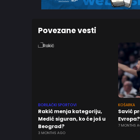
Povezane vesti
BORILAČKI SPORTOVI
KOŠARKA
Rakić menja kategoriju,
Savić pr
Medić siguran, ko će još u
Evropa?
Beograd?
7 MONTHS 
3 MONTHS AGO