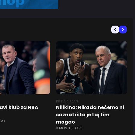
KK PARTIZAN
avi klub za NBA
Nilikina: Nikada nećemo ni
saznati šta je taj tim
AGO
mogao
3 MONTHS AGO