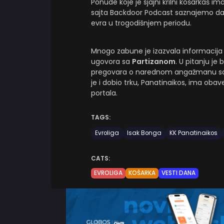
Ponude koje je sjajni krilni košarkaš im
sajta Backdoor Podcast saznajemo da 
evra u trogodišnjem periodu.
Mnogo zabune je izazvala informacija 
ugovora sa
Partizanom
. U pitanju j
pregovara o narednom angažmanu sa, u
je i dobio trku, Panatinaikos, ima oba
portala.
TAGS:
Evroliga
Isak Bonga
KK Panatinaikos
CATS:
EVROLIGA
KOŠARKA
VESTI DANA