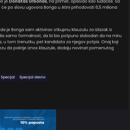
ao je
Donatas Urbonas
, na primer, opisivao kao ludačke. Sa
će po slovu ugovora Bonga u Atini prihodovati 6,5 miliona
da je Bonga sam aktivirao otkupnu klauzulu za izlazak iz
e bila samo formalnost, da bi bio potpuno slobodan da na miru
 tom trenutku, pet kandidata za njegov potpis. Onaj koji
vezu da pokrije iznos klauzule, dodaju novinari pomenutog
Specijal
Specijal desno