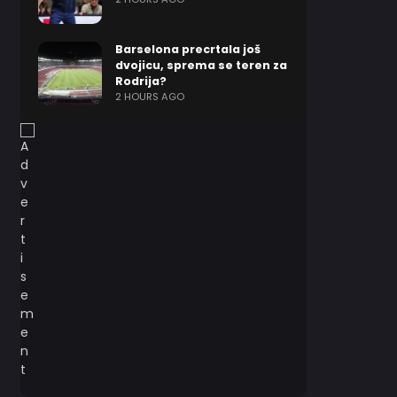
Barselona precrtala još
dvojicu, sprema se teren za
Rodrija?
2 HOURS AGO