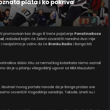
znata plata i ko pokriva
ti promovisan kao drugo ili treće pojačanje
Panatinaikosa
al
, redosled kojim će Zeleni ozvaničiti naredna dva i nije
i navijačima je važno da će
Branku Badio
i Bonga biti
natinaikos dobio trku za nemačkog košarkaša nismo saznali
eno da je u pitanju višegodišnji ugovor sa NBA klauzulom
. Novinari novog portala navode da je Bonga prošao sve
amo ozvaničiti trogodišnja saradnja. Takođe, izneti su i