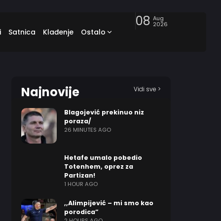
08
Aug
2026
i
Satnica
Klađenje
Ostalo
Najnovije
Vidi sve >
Blagojević prekinuo niz
poraza/
26 MINUTES AGO
Hetafe umalo pobedio
Totenhem, oprez za
Partizan!
1 HOUR AGO
,,Alimpijević – mi smo kao
porodica”
2 HOURS AGO