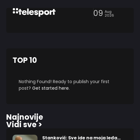
09
Aug
2026
TOP 10
Nothing Found! Ready to publish your first
post?
Get started here
.
Najnovije
Vidi sve >
Stanković: Sve ide na moja leđa…