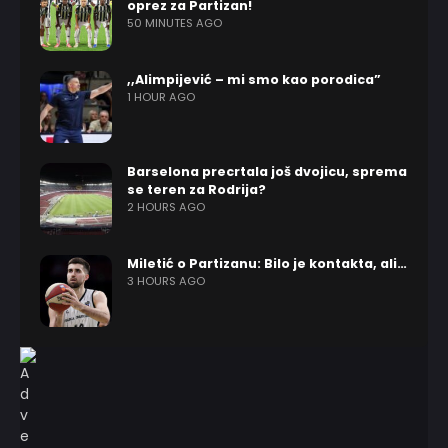
oprez za Partizan!
50 MINUTES AGO
,,Alimpijević – mi smo kao porodica”
1 HOUR AGO
Barselona precrtala još dvojicu, sprema
se teren za Rodrija?
2 HOURS AGO
Miletić o Partizanu: Bilo je kontakta, ali…
3 HOURS AGO