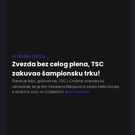
FK CRVENA ZVEZDA
Zvezda bez celog plena, TSC
zakuvao šampionsku trku!
Šansi je bilo, golova ne, TSC i Crvena zvezda su
remizirali, te je tim Vladana Milojevića sada četiri boda
daleko od vrha - 0:0. Samo jedna situacija vredna
8 MONTHS AGO
0 COMMENTS
KEEP READING
pomena u