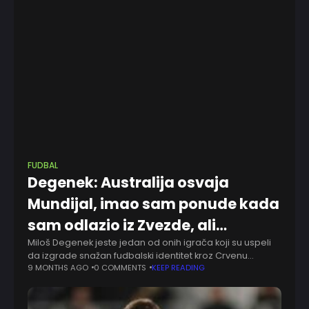
FUDBAL
Degenek: Australija osvaja
Mundijal, imao sam ponude kada
sam odlazio iz Zvezde, ali…
Miloš Degenek jeste jedan od onih igrača koji su uspeli
da izgrade snažan fudbalski identitet kroz Crvenu
zvezdu i reprezentaciju Australije, ali i da ostanu verni
9 MONTHS AGO
0 COMMENTS
KEEP READING
svojim korenima i ambicijama