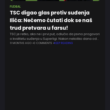
FUDBAL
TSC digao glas protiv suđenja
Ilića: Nećemo ćutati dok se naš
trud pretvara u farsu!
TSC je retko, ako ne i prvi put, odlučio da javno progovori
o kvalitetu suđenja u Superligi. Nakon nekoliko dana od
utakmice sa Čukaričkim, u Bačkoj Topoli su čekali
11 MONTHS AGO
0 COMMENTS
KEEP READING
reakciju