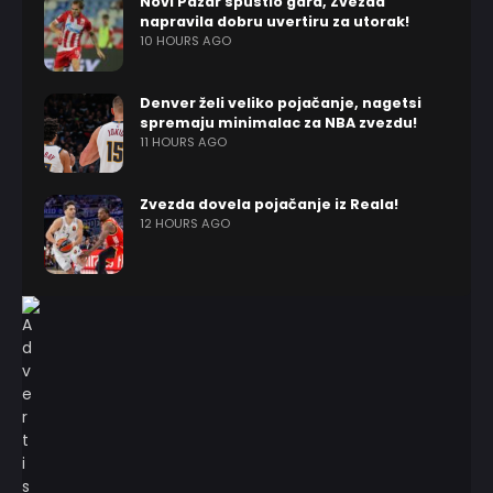
Novi Pazar spustio gard, Zvezda
napravila dobru uvertiru za utorak!
10 HOURS AGO
Denver želi veliko pojačanje, nagetsi
spremaju minimalac za NBA zvezdu!
11 HOURS AGO
Zvezda dovela pojačanje iz Reala!
12 HOURS AGO