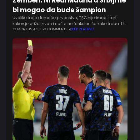
Žemberi: Ni Real Madrid u Srbiji ne
bi mogao da bude šampion
Uveliko traje domaće prvenstvo, TSC nije imao start
kakav je priželjkivao i nešto ne funkcioniše kako treba. U
poslednje vreme sve češće slušamo da prvenstvo nije
10 MONTHS AGO
0 COMMENTS
KEEP READING
pravedno, Janoš Žemberi je