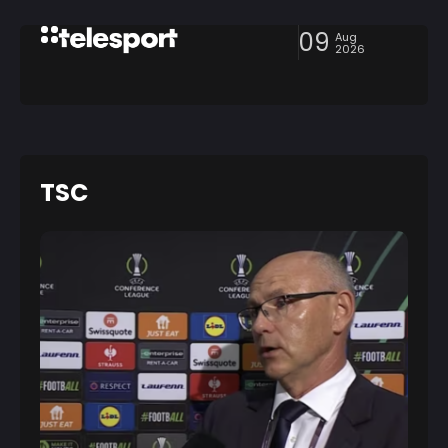
09
Aug
2026
TSC