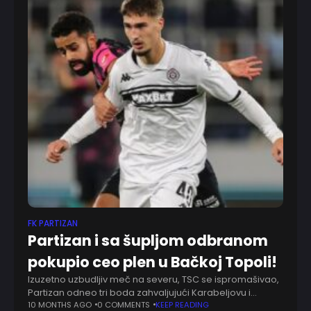
FK PARTIZAN
Partizan i sa šupljom odbranom
pokupio ceo plen u Bačkoj Topoli!
Izuzetno uzbudljiv meč na severu, TSC se ispromašivao,
Partizan odneo tri boda zahvaljujući Karabeljovu i
Miloševiću - 0:1 (0:1). Nepovezani crno-beli u prvih 15
10 MONTHS AGO
0 COMMENTS
KEEP READING