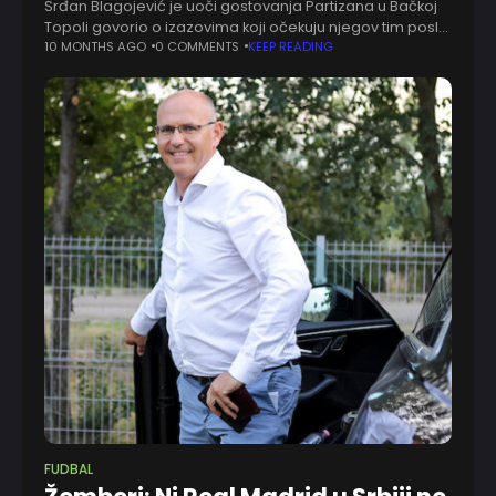
Srđan Blagojević je uoči gostovanja Partizana u Bačkoj
Topoli govorio o izazovima koji očekuju njegov tim posle
reprezentativne pauze i istakao da nema nikakve
10 MONTHS AGO
0 COMMENTS
KEEP READING
dileme oko svog fokusa – sve
FUDBAL