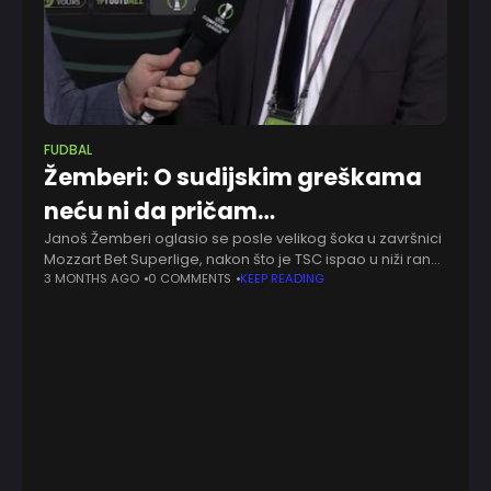
FUDBAL
Žemberi: O sudijskim greškama
neću ni da pričam…
Janoš Žemberi oglasio se posle velikog šoka u završnici
Mozzart Bet Superlige, nakon što je TSC ispao u niži rang.
Klub iz Bačke Topole, koji je prethodnih sezona
3 MONTHS AGO
0 COMMENTS
KEEP READING
predstavljao Srbiju