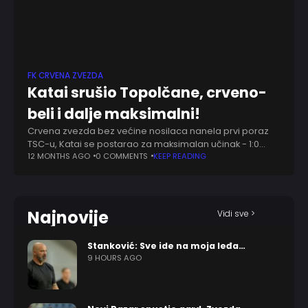
FK CRVENA ZVEZDA
Katai srušio Topolčane, crveno-
beli i dalje maksimalni!
Crvena zvezda bez većine nosilaca nanela prvi poraz
TSC-u, Katai se postarao za maksimalan učinak - 1:0
(1:0). U svojoj prvoj bitnoj sekvenci na ovom stadionu
12 MONTHS AGO
0 COMMENTS
KEEP READING
Bajo se predstavio publici
Najnovije
Vidi sve >
Stanković: Sve ide na moja leđa…
9 HOURS AGO