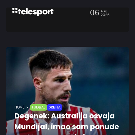
06
Aug
2026
HOME
FUDBAL
SRBIJA
Degenek: Australija osvaja
Mundijal, imao sam ponude