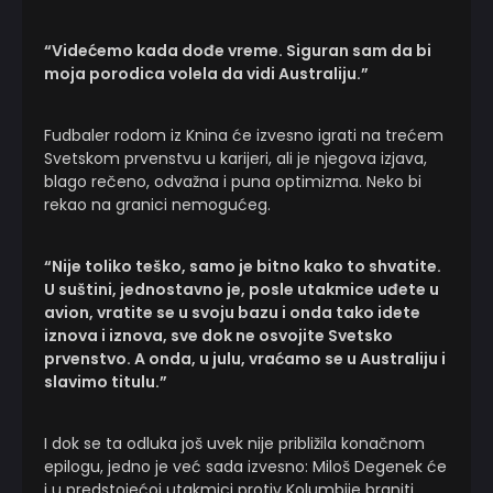
“Videćemo kada dođe vreme. Siguran sam da bi
moja porodica volela da vidi Australiju.”
Fudbaler rodom iz Knina će izvesno igrati na trećem
Svetskom prvenstvu u karijeri, ali je njegova izjava,
blago rečeno, odvažna i puna optimizma. Neko bi
rekao na granici nemogućeg.
“Nije toliko teško, samo je bitno kako to shvatite.
U suštini, jednostavno je, posle utakmice uđete u
avion, vratite se u svoju bazu i onda tako idete
iznova i iznova, sve dok ne osvojite Svetsko
prvenstvo. A onda, u julu, vraćamo se u Australiju i
slavimo titulu.”
I dok se ta odluka još uvek nije približila konačnom
epilogu, jedno je već sada izvesno: Miloš Degenek će
i u predstojećoj utakmici protiv Kolumbije braniti