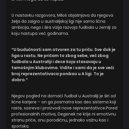
U nastavku razgovora, Miloš objašnjava da njegova
želja da zaigra u australijskoj ligi nije samo lična
ambicija, nego i šira vizija razvoja fudbala u zemlji za
koju nastupa već godinama.
“U budućnosti sam otvoren za tu priču. Sve dok je
liga u rastu. Ne pričam to zbog sebe, već zbog
fudbala u Australiji i dece koja stasavaju u
tamošnjim klubovima. Vidite i sami da je sve veći
broj reprezentativaca ponikao u A ligi. To je
dobro.”
Njegov pogled na domaći fudbal u Australiji je širi od
lične karijere – on ga posmatra kao deo sistema koji
raste, sazreva i proizvodi nove reprezentativce.Pored
profesionalnih motiva, Degenek ne krije ni emotivnu
stranu priče, onu porodičnu, jednako važnu kao i
sportska.