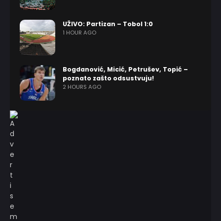
UŽIVO: Partizan – Tobol 1:0
1 HOUR AGO
Bogdanović, Micić, Petrušev, Topić –
poznato zašto odsustvuju!
2 HOURS AGO