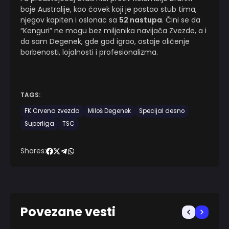
boje Australije, kao čovek koji je postao stub tima,
njegov kapiten i oslonac sa
52 nastupa
. Čini se da
“Kenguri” ne mogu bez miljenika navijača Zvezde, a i
da sam Degenek, gde god igrao, ostaje oličenje
borbenosti, lojalnosti i profesionalizma.
TAGS:
FK Crvena zvezda
Miloš Degenek
Specijal desno
Superliga
TSC
Shares:
Povezane vesti