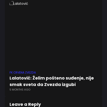
FK CRVENA ZVEZDA
FU
Lalatović: Želim pošteno suđenje, nije
Ba
smak sveta da Zvezda izgubi
Br
5 MONTHS AGO
1 
Leave a Reply