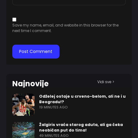
Save my name, email, and website in this browser for the
next time I comment.
Najnovije
Vidi sve >
Odželej ostaje u crveno-belom, ali ne i u
Beogradu!?
19 MINUTES AGO
Žalgiris vraća starog aduta, ali ga čeka
neobičan put do tima!
49 MINUTES AGO