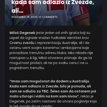
kada sam odlazio iz Zvezde,
ali…
NOVEMBER 18, 2025
0 COMMENTS
Miloš Degenek
jeste jedan od onih igrača koji su
uspeli da izgrade snažan fudbalski identitet kroz
Crvenu zvezdu
i reprezentaciju Australije, ali i da
ostanu verni svojim korenima i ambicijama koje
prevazilaze trenutnu adresu kluba. Iako nikada nije
nastupao u A ligi, Miloš otvoreno priznaje da ga ta
mogućnost privlači, ali ne po svaku cenu i ne u
pogrešnom trenutku.
“Imao sam mogućonst da dođem u Australiju.
Kada sam odlazio iz Zvezde, bilo je ponuda, ali
sam se odlučio za
TSC
. Želeo sam da ostanem još
malo u Evropi i vidim na kom sam nivou”
, rekao je
Degenek, pa zatim nastavio da otvara poglavlja koja
bi tek mogla da se napišu.