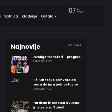
07
Aug
2026
i
Satnica
Klađenje
Ostalo
Najnovije
Vidi sve >
Evroliga transferi – pregled
2 HOURS AGO
Ilić: On teško prihvata da
mora da igra jednostavno
2 HOURS AGO
Partizan iz tobolca izvukao
tri strele za Tobol!
6 HOURS AGO