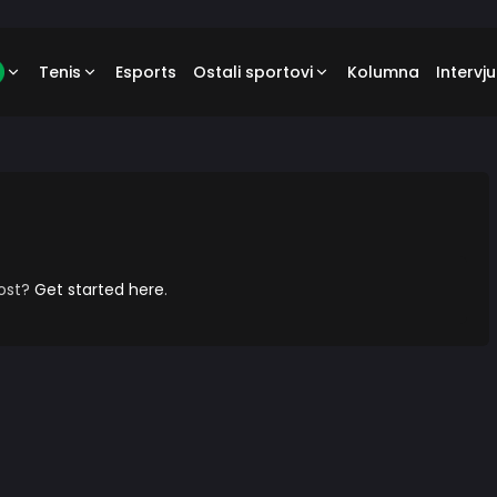
Tenis
Esports
Ostali sportovi
Kolumna
Intervju
post?
Get started here
.