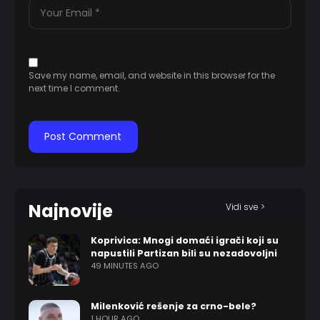
Save my name, email, and website in this browser for the
next time I comment.
Najnovije
Vidi sve >
Koprivica: Mnogi domaći igrači koji su
napustili Partizan bili su nezadovoljni
49 MINUTES AGO
Milenković rešenje za crno-bele?
1 HOUR AGO