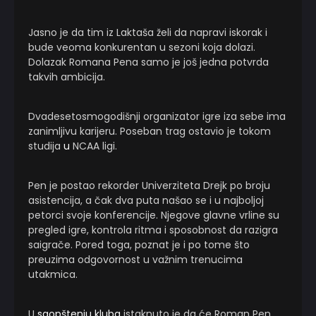
Jasno je da tim iz Laktaša želi da napravi iskorak i
bude veoma konkurentan u sezoni koja dolazi.
Dolazak Romana Pena samo je još jedna potvrda
takvih ambicija.
Dvadesetosmogodišnji organizator igre iza sebe ima
zanimljivu karijeru. Poseban trag ostavio je tokom
studija
u
NCAA ligi.
Pen je postao rekorder Univerziteta Drejk po broju
asistencija, a čak dva puta našao se i u najboljoj
petorci svoje konferencije. Njegove glavne vrline su
pregled igre, kontrola ritma i sposobnost da razigra
saigrače. Pored toga, poznat je i po tome što
preuzima odgovornost u važnim trenucima
utakmica.
U
saopštenju kluba
istaknuto je da će Roman Pen