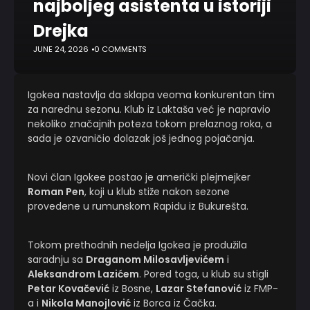
najboljeg asistenta u istoriji
Drejka
JUNE 24, 2026
0 COMMENTS
Igokea nastavlja da sklapa veoma konkurentan tim
za narednu sezonu. Klub iz Laktaša već je napravio
nekoliko značajnih poteza tokom prelaznog roka, a
sada je ozvaničio dolazak još jednog pojačanja.
Novi član Igokee postao je američki plejmejker
Roman Pen
, koji u klub stiže nakon sezone
provedene u rumunskom Rapidu iz Bukurešta.
Tokom prethodnih nedelja Igokea je produžila
saradnju sa
Draganom Milosavljevićem
i
Aleksandrom Lazićem
. Pored toga, u klub su stigli
Petar Kovačević
iz Bosne,
Lazar Stefanović
iz FMP-
a i
Nikola Manojlović
iz Borca iz Čačka.