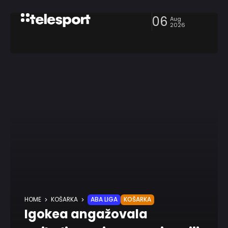
06
Aug
2026
HOME
KOŠARKA
ABA LIGA
KOŠARKA
Igokea angažovala