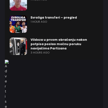
Evroliga transferi – pregled
1 HOUR AGO
Vildoza u prvom obraćanju nakon
potpisa poslao moćnu poruku
navijačima Partizana
3 HOURS AGO