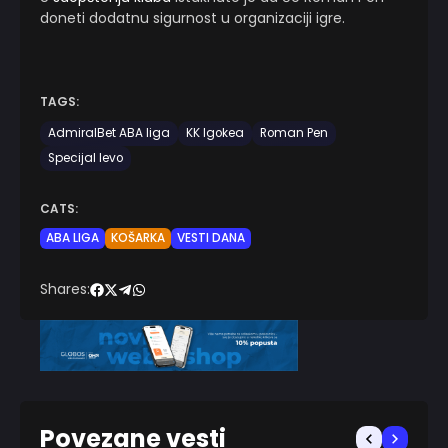
doneti dodatnu sigurnost u organizaciji igre.
TAGS:
AdmiralBet ABA liga
KK Igokea
Roman Pen
Specijal levo
CATS:
ABA LIGA
KOŠARKA
VESTI DANA
Shares:
Povezane vesti