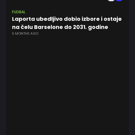
FUDBAL
Laporta ubedljivo dobio izbore i ostaje
na čelu Barselone do 2031. godine
5 MONTHS AGO
EV
De
dr
5 