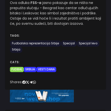
Ova odluka
FSS-a
jasno pokazuje da se ništa ne
prepušta slučaju – Beograd kao centar odlučujućih
bitaka i Leskovac kao simbol zajedništva i podrške.
Ostaje da se vidi hoće li i rezultat pratiti ambijent koji
će, po svemu sudeći, biti dostojan izazova.
TAGS:
Fudbalska reprezentacija Srbije
Specijal
Specijal levo
Srbija
CATS:
FUDBAL
SRBIJA
VESTI DANA
Shares: