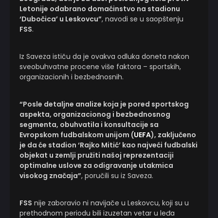
Letonije odabrano domaćinstvo na stadionu
‘Dubočica’ u Leskovcu”
, navodi se u saopštenju
FSS
.
Iz Saveza ističu da je ovakva odluka doneta nakon
sveobuhvatne procene više faktora – sportskih,
organizacionih i bezbednosnih.
“Posle detaljne analize koja je pored sportskog
aspekta, organizacionog i bezbednosnog
segmenta, obuhvatila i konsultacije sa
Evropskom fudbalskom unijom (
UEFA
), zaključeno
je da će stadion ‘Rajko Mitić’ kao najveći fudbalski
objekat u zemlji pružiti našoj reprezentaciji
optimalne uslove za odigravanje utakmica
visokog značaja”
, poručili su iz Saveza.
FSS
nije zaboravio ni navijače u Leskovcu, koji su u
prethodnom periodu bili izuzetan vetar u leđa