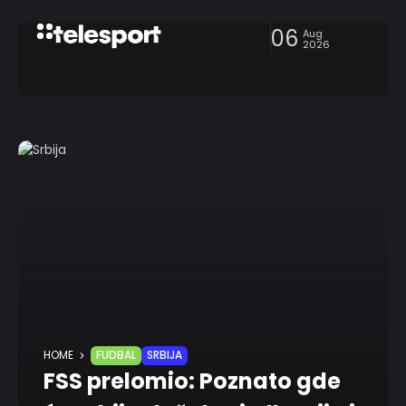
06
Aug
2026
HOME
FUDBAL
SRBIJA
FSS prelomio: Poznato gde