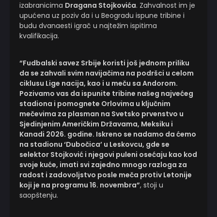
izabranicima
Dragana Stojkovića
. Zahvalnost im je
upućena uz poziv da i u Beogradu ispune tribine i
budu dvanaesti igrač u najtežim ispitima
kvalifikacija.
“Fudbalski savez Srbije koristi još jednom priliku
da se zahvali svim navijačima na podršci u celom
ciklusu Lige nacija, kao i u meču sa Andorom.
Pozivamo vas da ispunite tribine našeg najvećeg
stadiona i pomognete Orlovima u ključnim
mečevima za plasman na Svetsko prvenstvo u
Sjedinjenim Američkim Državama, Meksiku i
Kanadi 2026. godine. Iskreno se nadamo da ćemo
na stadionu ‘Dubočica’ u Leskovcu, gde se
selektor Stojković i njegovi puleni osećaju kao kod
svoje kuće, imati svi zajedno mnogo razloga za
radost i zadovoljstvo posle meča protiv Letonije
koji je na programu 16. novembra”
, stoji u
saopštenju.