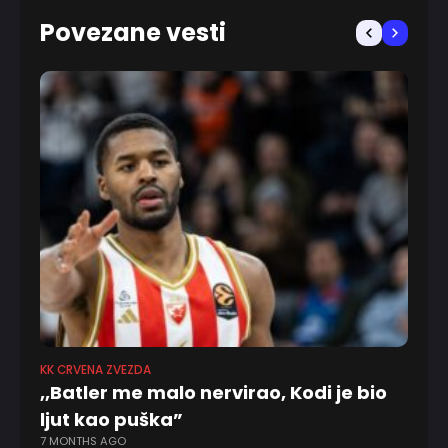
Povezane vesti
KK CRVENA ZVEZDA
KO
,,Batler me malo nervirao, Kodi je bio
P
ljut kao puška”
p
7 MONTHS AGO
1 Y