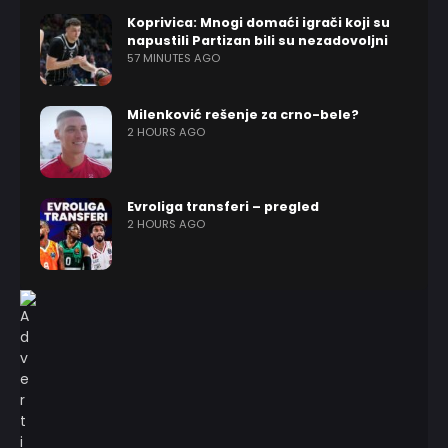
Koprivica: Mnogi domaći igrači koji su
napustili Partizan bili su nezadovoljni
57 MINUTES AGO
Milenković rešenje za crno-bele?
2 HOURS AGO
Evroliga transferi – pregled
2 HOURS AGO