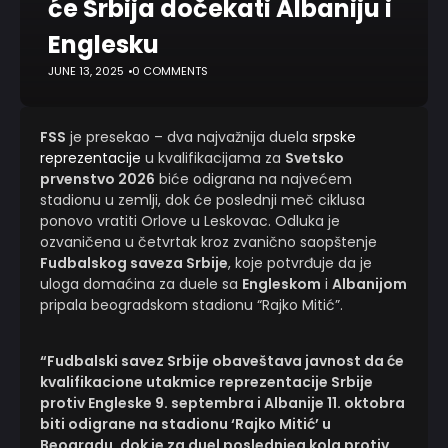
će Srbija dočekati Albaniju i
Englesku
JUNE 13, 2025
0 COMMENTS
FSS
je presekao – dva najvažnija duela
srpske
reprezentacije
u kvalifikacijama za
Svetsko
prvenstvo 2026
biće odigrana na najvećem
stadionu u zemlji, dok će poslednji meč ciklusa
ponovo vratiti Orlove u Leskovac. Odluka je
ozvaničena u četvrtak kroz zvanično saopštenje
Fudbalskog saveza Srbije
, koje potvrđuje da je
uloga domaćina za duele sa
Engleskom
i
Albanijom
pripala beogradskom stadionu “Rajko Mitić”.
“Fudbalski savez Srbije obaveštava javnost da će
kvalifikacione utakmice reprezentacije Srbije
protiv Engleske 9. septembra i Albanije 11. oktobra
biti odigrane na stadionu ‘Rajko Mitić’ u
Beogradu, dok je za duel poslednjeg kola protiv