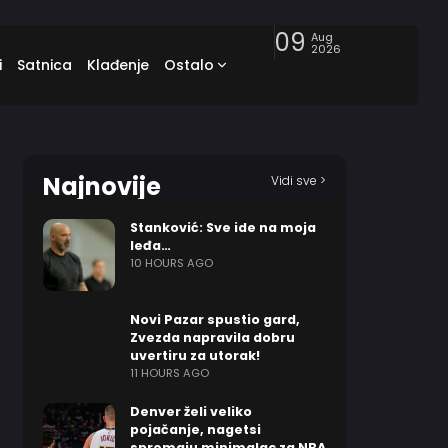
09
Aug
2026
i
Satnica
Klađenje
Ostalo
Najnovije
Vidi sve >
Stanković: Sve ide na moja
leđa…
10 HOURS AGO
Novi Pazar spustio gard,
Zvezda napravila dobru
uvertiru za utorak!
11 HOURS AGO
Denver želi veliko
pojačanje, nagetsi
spremaju minimalac za NBA