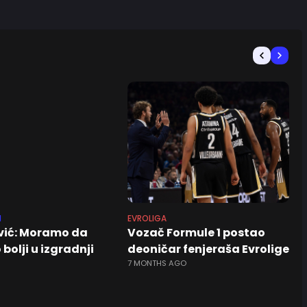
N
EVROLIGA
vić: Moramo da
Vozač Formule 1 postao
olji u izgradnji
deoničar fenjeraša Evrolige
7 MONTHS AGO