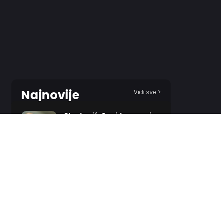
Najnovije
Vidi sve >
Stanković: Sve ide na moja
leđa…
10 HOURS AGO
Novi Pazar spustio gard,
Zvezda napravila dobru
uvertiru za utorak!
11 HOURS AGO
Denver želi veliko
pojačanje, nagetsi