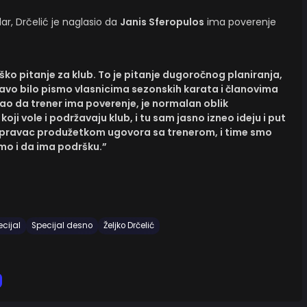
r, Drčelić je naglasio da
Janis Sferopulos
ima poverenje
eško pitanje za klub. To je pitanje dugoročnog planiranja,
avo bilo pismo vlasnicima sezonskih karata i članovima
ao da trener ima poverenje, je normalan oblik
oji vole i podržavaju klub, i tu sam jasno izneo ideju i put
oj pravac produžetkom ugovora sa trenerom, i time smo
emo i da ima podršku.”
cijal
Specijal desno
Željko Drčelić