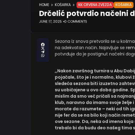
HOME
KOŠARKA
KK CRVENA ZVEZDA
KOŠARKA
Drčelić potvrdio načelni 
JUNE 17, 2025
0 COMMENTS
Sezona iz snova pretvorila se u košma
na adekvatan način. Najavljuje se
rem
potvrđuje da je postignut načelni dogo
,,Nakon završnog turnira u Abu Dabij
pojačale, što je i normalno, klubovi 
sledeća sezona biti izuzetno zahtev
su uobičajene u ovo doba godine. S
mislim da smo već pričali sa najmanj
klub, naravno da imamo svoje želje i
morate da razumete – neki od tih igr
nije fer da se na bilo koji način reme
ove sezone. Da, neka od imena koja 
trebalo bi da budu deo našeg tima 