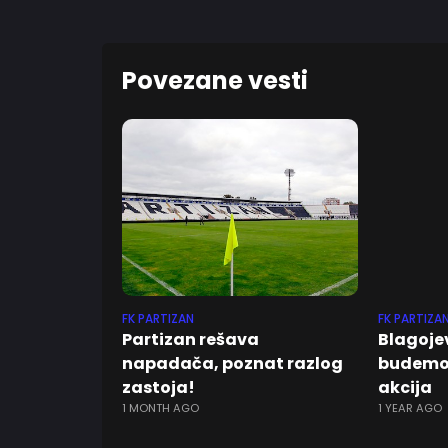
Povezane vesti
FK PARTIZAN
FK PARTIZA
Partizan rešava
Blagoje
napadača, poznat razlog
budemo b
zastoja!
akcija
1 MONTH AGO
1 YEAR AGO