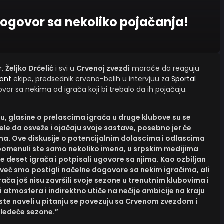
dogovor sa nekoliko pojačanja!
r,
Željko Drčelić
i svi u
Crvenoj zvezdi
moraće da reaguju
ont
ekipe, predsednik crveno-belih u intervjuu za
Sportal
vor sa nekima od igrača koji bi trebalo da ih pojačaju.
u, glasine o prelascima igrača u druge klubove su se
žele da osveže i ojačaju svoje sastave, posebno jer će
na. Ove diskusije o potencijalnim dolascima i odlascima
pomenuli ste samo nekoliko imena, u srpskim medijima
e deset igrača i potpisali ugovore sa njima. Kao ozbiljan
 već smo postigli načelne dogovore sa nekim igračima, ali
ača još nisu završili svoje sezone u trenutnim klubovima i
ti atmosfera i indirektno utiče na nečije ambicije na kraju
ste naveli u pitanju se povezuju sa Crvenom zvezdom i
sledeće sezone.”