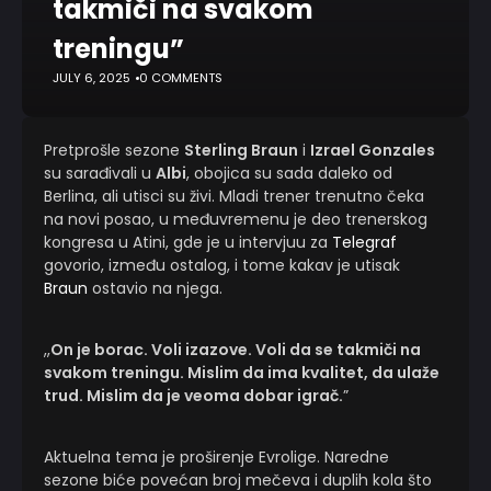
takmiči na svakom
treningu”
JULY 6, 2025
0 COMMENTS
Pretprošle sezone
Sterling Braun
i
Izrael Gonzales
su sarađivali u
Albi
, obojica su sada daleko od
Berlina, ali utisci su živi. Mladi trener trenutno čeka
na novi posao, u međuvremenu je deo trenerskog
kongresa u Atini, gde je u intervjuu za
Telegraf
govorio, između ostalog, i tome kakav je utisak
Braun
ostavio na njega.
,,
On je borac. Voli izazove. Voli da se takmiči na
svakom treningu. Mislim da ima kvalitet, da ulaže
trud. Mislim da je veoma dobar igrač.
”
Aktuelna tema je proširenje Evrolige. Naredne
sezone biće povećan broj mečeva i duplih kola što