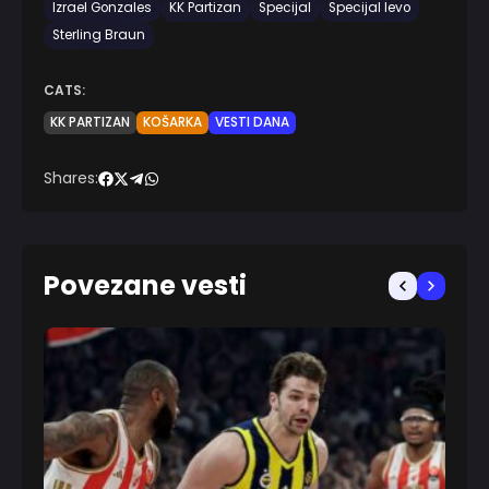
Izrael Gonzales
KK Partizan
Specijal
Specijal levo
Sterling Braun
CATS:
KK PARTIZAN
KOŠARKA
VESTI DANA
Shares:
Povezane vesti