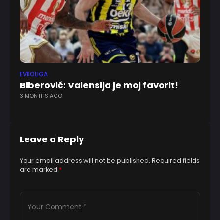
EVROLIGA
EV
Biberović: Valensija je moj favorit!
Dv
3 MONTHS AGO
p
12
Leave a Reply
Your email address will not be published.
Required fields
are marked
*