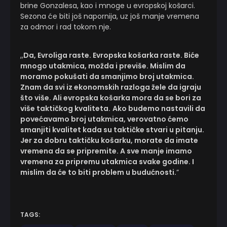
brine Gonzalesa, kao i mnoge u evropskoj košarci.
Sezona će biti još napornija, uz još manje vremena
za odmor i rad tokom nje.
,,
Da, Evroliga raste. Evropska košarka raste. Biće
mnogo utakmica, možda i previše. Mislim da
moramo pokušati da smanjimo broj utakmica.
Znam da svi iz ekonomskih razloga žele da igraju
što više. Ali evropska košarka mora da se bori za
više taktičkog kvaliteta.
Ako budemo nastavili da
povećavamo broj utakmica, verovatno ćemo
smanjiti kvalitet kada su taktičke stvari u pitanju.
Jer za dobru taktičku košarku, morate da imate
vremena da se pripremite. A sve manje imamo
vremena za pripremu utakmica svake godine. I
mislim da će to biti problem u budućnosti.
”
TAGS: