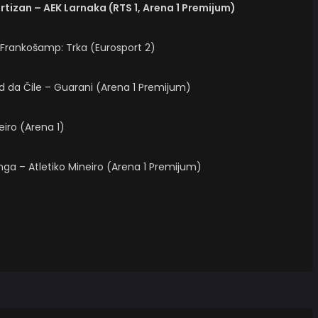
Partizan – AEK Larnaka (RTS 1, Arena 1 Premijum)
a Frankošamp: Trka (Eurosport 2)
d da Čile – Guarani (Arena 1 Premijum)
eiro (Arena 1)
a – Atletiko Mineiro (Arena 1 Premijum)