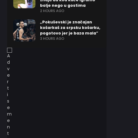
bolje nego u gostima
2 HOURS AGO
„Pokuševski je značajan
košarkaš za srpsku košarku,
pogotovo jer je baza mala”
3 HOURS AGO