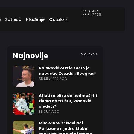
07
Aug
2026
i
Satnica
Klađenje
Ostalo
Najnovije
Vidi sve >
Rajaković otkrio zašto je
napustio Zvezdu i Beograd!
35 MINUTES AGO
Atletiko blizu da nadmaši tri
rivala na tržištu, Vlahović
sledeći?
1 HOUR AGO
Milovanović: Navijači
Partizana i ljudi u klubu
znaju da kod kuće igramo