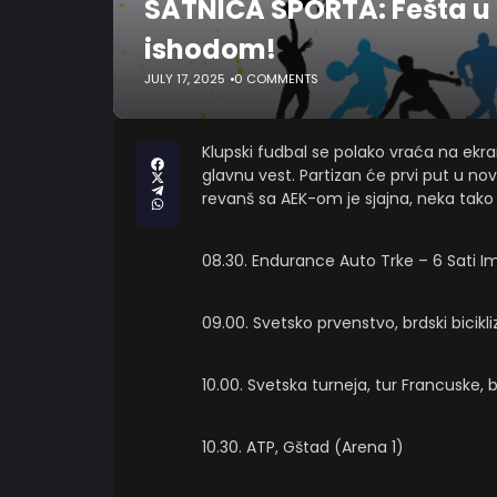
SATNICA SPORTA: Fešta u 
ishodom!
JULY 17, 2025
0 COMMENTS
Klupski fudbal se polako vraća na ekr
glavnu vest. Partizan će prvi put u nov
revanš sa AEK-om je sjajna, neka tako
08.30. Endurance Auto Trke – 6 Sati Im
09.00. Svetsko prvenstvo, brdski bicikli
10.00. Svetska turneja, tur Francuske, 
10.30. ATP, Gštad (Arena 1)