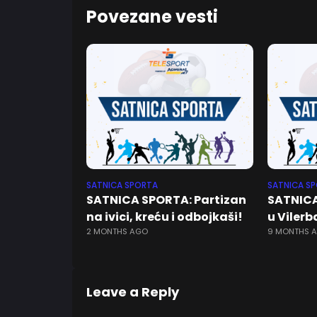
Povezane vesti
SATNICA SPORTA
SATNICA S
SATNICA SPORTA: Partizan
SATNICA
na ivici, kreću i odbojkaši!
u Vilerb
2 MONTHS AGO
9 MONTHS 
Leave a Reply