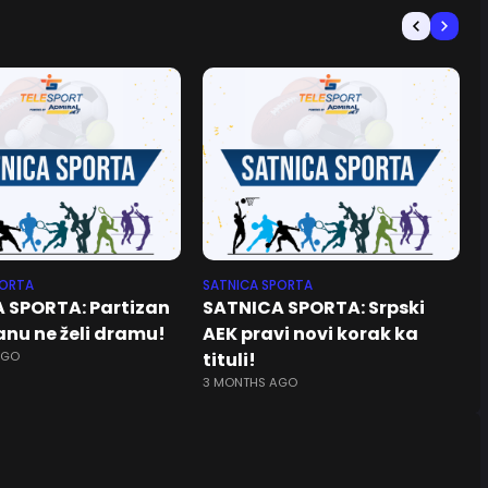
PORTA
SATNICA SPORTA
 SPORTA: Partizan
SATNICA SPORTA: Srpski
anu ne želi dramu!
AEK pravi novi korak ka
AGO
tituli!
3 MONTHS AGO