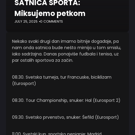
SATNICA SPORTA:
Miksujemo petkom
JULY 25, 2025
0 COMMENTS
Nekako svaki drugi dan imamo bitnije događaje, pa
nam onda satnica bude nešto mirnija u tom smislu,
iako sadržajna. Danas ponajviše fudbala i tenisa, uz
par ostalih sportova za začin.
08.30. Svetska turneja, tur Francuske, biciklizam
(Eurosport)
08.30. Tour Championship, snuker: Hal (Eurosport 2)
09.30. Svetsko prvenstvo, snuker: Šefild (Eurosport)
11.00. Svetski kup, sportsko penjanje: Madrid