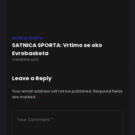
SATNICA SPORTA
SA
SATNICA SPORTA: Vrtimo se oko
SA
Evrobasketa
se
11 MONTHS AGO
3 
Leave a Reply
Your email address will not be published.
Required fields
are marked
*