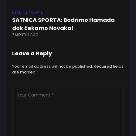
SATNICA SPORTA
SA
SATNICA SPORTA: Bodrimo Hamada
SA
dok čekamo Novaka!
kr
7 MONTHS AGO
10
Leave a Reply
Your email address will not be published.
Required fields
are marked
*