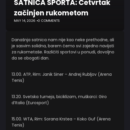
SATNICA SPORTA: Četvrtak
začinjen rukometom
MAY 14, 2026
0 COMMENTS
Današnja satnica nam nije kao neke prethodne, ali
je sasvim solidna, barem ćemo svi zajedno navijati
za rukometaše. Različiti sportovi u ponudi, dovoljno
da se obogati dan.
13.00. ATP, Rim: Janik Siner – Andrej Rubljov (Arena
Tenis)
13.20. Svetska turneja, biciklizam, muškarci: Giro
d’Italia (Eurosport)
15.00. WTA, Rim: Sorana Krstea – Koko Guf (Arena
Tenis)