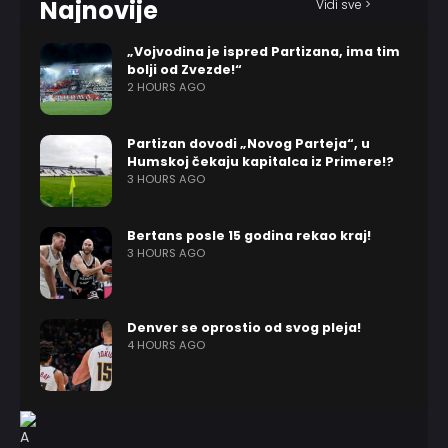
Najnovije
Vidi sve >
„Vojvodina je ispred Partizana, ima tim
bolji od Zvezde!“
2 HOURS AGO
Partizan dovodi „Novog Parteja“, u
Humskoj čekaju kapitalca iz Primere!?
3 HOURS AGO
Bertans posle 15 godina rekao kraj!
3 HOURS AGO
Denver se oprostio od svog pleja!
4 HOURS AGO