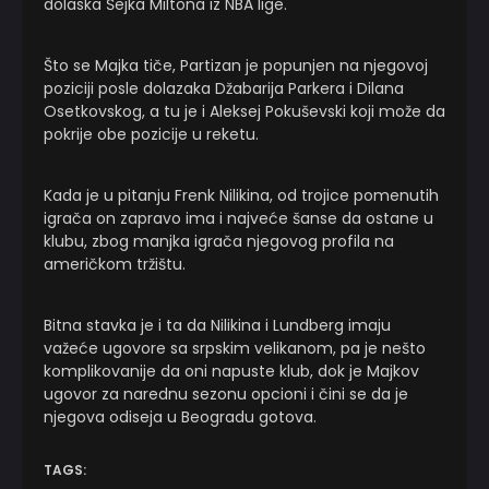
dolaska Šejka Miltona iz NBA lige.
Što se Majka tiče, Partizan je popunjen na njegovoj
poziciji posle dolazaka Džabarija Parkera i Dilana
Osetkovskog, a tu je i Aleksej Pokuševski koji može da
pokrije obe pozicije u reketu.
Kada je u pitanju Frenk Nilikina, od trojice pomenutih
igrača on zapravo ima i najveće šanse da ostane u
klubu, zbog manjka igrača njegovog profila na
američkom tržištu.
Bitna stavka je i ta da Nilikina i Lundberg imaju
važeće ugovore sa srpskim velikanom, pa je nešto
komplikovanije da oni napuste klub, dok je Majkov
ugovor za narednu sezonu opcioni i čini se da je
njegova odiseja u Beogradu gotova.
TAGS: