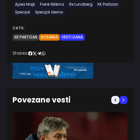
Ajzea Majk
Frenk Nilikina
Ife Lundberg
KK Partizan
Specijal
Specijal desno
CATS:
KK PARTIZAN
KOŠARKA
VESTI DANA
Shares:
Povezane vesti