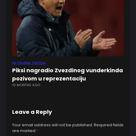
FK CRVENA ZVEZDA
ABA
Piksi nagradio Zvezdinog vunderkinda
Ob
pozivom u reprezentaciju
de
10 MONTHS AGO
3 
Leave a Reply
Your email address will not be published.
Required fields
are marked
*