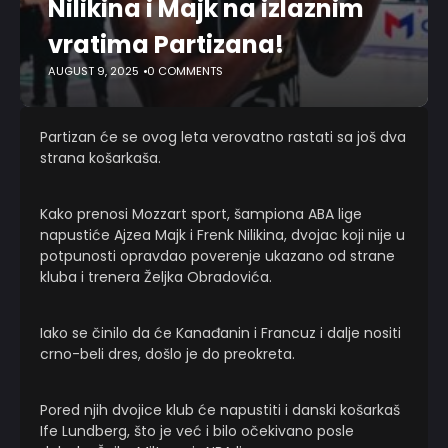
Nilikina i Majk na izlaznim
vratima Partizana!
AUGUST 9, 2025
0 COMMENTS
Partizan će se ovog leta verovatno rastati sa još dva
strana košarkaša.
Kako prenosi Mozzart sport, šampiona ABA lige
napustiće Ajzea Majk i Frenk Nilikina, dvojac koji nije u
potpunosti opravdao poverenje ukazano od strane
kluba i trenera Željka Obradovića.
Iako se činilo da će Kanađanin i Francuz i dalje nositi
crno-beli dres, došlo je do preokreta.
Pored njih dvojice klub će napustiti i danski košarkaš
Ife Lundberg, što je već i bilo očekivano posle