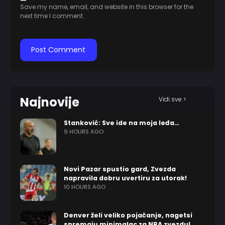
Save my name, email, and website in this browser for the
next time I comment.
Najnovije
Vidi sve >
Stanković: Sve ide na moja leđa…
9 HOURS AGO
Novi Pazar spustio gard, Zvezda
napravila dobru uvertiru za utorak!
10 HOURS AGO
Denver želi veliko pojačanje, nagetsi
spremaju minimalac za NBA zvezdu!