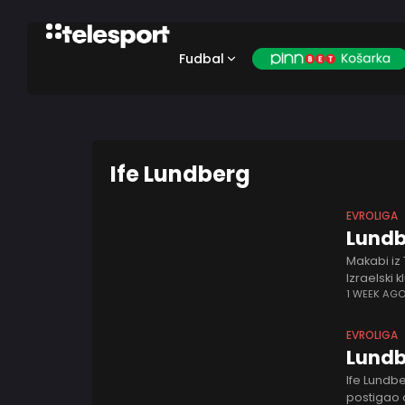
Fudbal
Ife Lundberg
EVROLIGA
Lundb
Makabi iz 
Izraelski 
novi trogo
1 WEEK AG
EVROLIGA
Lundb
Ife Lundbe
postigao 