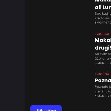
ali L
Sad kad je
sav fokus 
periodu, a
1 MONTH A
EVROLIGA
Makab
drugi
Sa svim s
Džejlena 
mnogih, t
3 MONTHS
ranije F
EVROLIGA
Pozna
Poznato je
završnu fa
vrati na t
4 MONTHS
Učitaj više