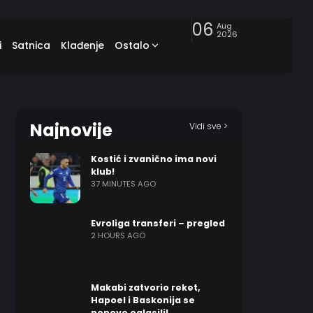
06
Aug
2026
i
Satnica
Klađenje
Ostalo
Najnovije
Vidi sve >
Kostić i zvanično ima novi
klub!
37 MINUTES AGO
Evroliga transferi – pregled
2 HOURS AGO
Makabi zatvorio reket,
Hapoel i Baskonija se
ponovo oglasili!