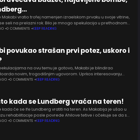
undberg…
 Makabi vratio trofej namenjen izraelskom prvaku u svoje vitrine,
se seli na prelazni rok. Bilo je mnogo spekulacija u prethodnom
li pojačanja još uvek
GO
0 COMMENTS
KEEP READING
i povukao strašan prvi potez, uskoro i
?
pekulacijama na ovu temu je gotovo, Makabi je blindirao
Hoarda novim, trogodišnjim ugovorom. Uprkos interesovanju
e navodima o (odmaklim) pregovorima sa Dubaijem, a nešto
 AGO
0 COMMENTS
KEEP READING
enerbahčeom,
to kada se Lundberg vraća na teren!
 kada će se Ife Lundberg vratiti na teren. As Makabija je ušao u
zu rehabilitacije posle povrede Ahilove tetive i očekuje se da se
eren
 AGO
0 COMMENTS
KEEP READING