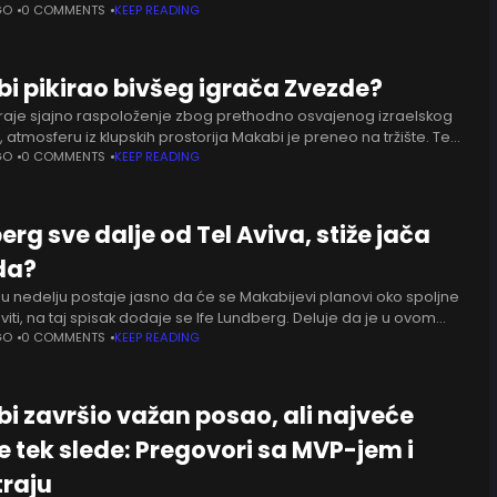
nski bek će potpisati novi, poboljšani
GO
0 COMMENTS
KEEP READING
i pikirao bivšeg igrača Zvezde?
traje sjajno raspoloženje zbog prethodno osvajenog izraelskog
 atmosferu iz klupskih prostorija Makabi je preneo na tržište. Tek
ničan dolazak, ali se punom parom u žutom delu
GO
0 COMMENTS
KEEP READING
rg sve dalje od Tel Aviva, stiže jača
da?
e u nedelju postaje jasno da će se Makabijevi planovi oko spoljne
aloviti, na taj spisak dodaje se Ife Lundberg. Deluje da je u ovom
MVP finalne
GO
0 COMMENTS
KEEP READING
i završio važan posao, ali najveće
e tek slede: Pregovori sa MVP-jem i
traju