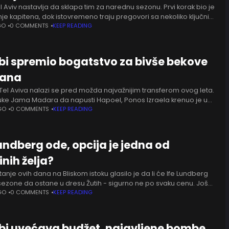
 Aviv nastavlja da sklapa tim za narednu sezonu. Prvi korak bio je
je kapitena, dok istovremeno traju pregovori sa nekoliko ključnih
i bi trebalo da čine okosnicu
GO
0 COMMENTS
KEEP READING
i spremio bogatstvo za bivše bekove
zana
 Tel Aviva nalazi se pred možda najvažnijim transferom ovog leta.
uke Jama Madara da napusti Hapoel, Ponos Izraela krenuo je u
kako bi vratio jednog od
GO
0 COMMENTS
KEEP READING
undberg ode, opcija je jedna od
nih želja?
anje ovih dana na Bliskom istoku glasilo je da li će Ife Lundberg
ezone da ostane u dresu Žutih - sigurno ne po svaku cenu. Još
pešna
GO
0 COMMENTS
KEEP READING
i uvećava budžet, najavljene bombe,