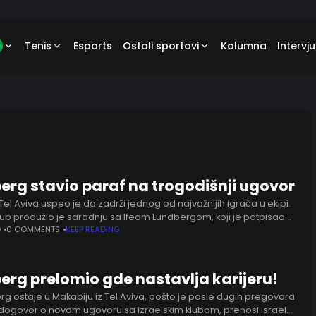
Tenis
Esports
Ostali sportovi
Kolumna
Intervju
erg stavio paraf na trogodišnji ugovor
Tel Aviva uspeo je da zadrži jednog od najvažnijih igrača u ekipi.
klub produžio je saradnju sa Ifeom Lundbergom, koji je potpisao
dišnji ugovor. Danski bek
O
0 COMMENTS
KEEP READING
erg prelomio gde nastavlja karijeru!
rg ostaje u Makabiju iz Tel Aviva, pošto je posle dugih pregovora
dogovor o novom ugovoru sa izraelskim klubom, prenosi Israel