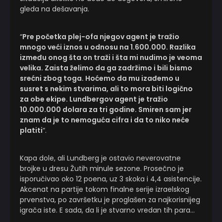
gleda na dešavanja.
“
Pre početka plej-ofa njegov agent je tražio
mnogo veći iznos u odnosu na 1.600.000. Razlika
između onog šta on traži i šta mi nudimo je veoma
velika. Zaista želimo da ga zadržimo i bili bismo
srećni zbog toga. Hoćemo da mu izađemo u
susret s nekim stvarima, ali to mora biti logično
za obe ekipe. Lundbergov agent je tražio
10.000.000 dolara za tri godine. Smiren sam jer
znam da je to nemoguća cifra i da to niko neće
platiti
“.
Kapa dole, ali Lundberg je ostavio neverovatne
brojke u dresu Žutih minule sezone. Prosečno je
isporučivao oko 12 poena, uz 3 skoka i 4,4 asistencije.
Akcenat na partije tokom finalne serije izraelskog
prvenstva, po završetku je proglašen za najkorisnijeg
igrača iste. E sada, da li je stvarno vredan tih para…