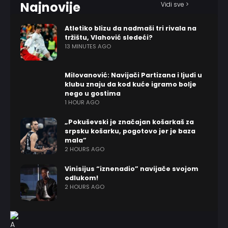
Najnovije
Vidi sve >
Atletiko blizu da nadmaši tri rivala na
tržištu, Vlahović sledeći?
13 MINUTES AGO
Milovanović: Navijači Partizana i ljudi u
klubu znaju da kod kuće igramo bolje
nego u gostima
1 HOUR AGO
„Pokuševski je značajan košarkaš za
srpsku košarku, pogotovo jer je baza
mala”
2 HOURS AGO
Vinisijus “iznenadio” navijače svojom
odlukom!
2 HOURS AGO