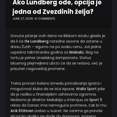
Ako Lundberg ode, opcija je
jedna od Zvezdinih želja?
JUNE 27, 2026
0 COMMENTS
Goruće pitanje ovih dana na Bliskom istoku glasilo je
da li će
Ife Lundberg
naredne sezone da ostane u
dresu Žutih – sigurno ne po svaku cenu. Još jedna
uspešna takmičarska godina za
Makabi
, šlag na
tortu je pehar izraelskog šampionata. Status
iskusnog plejmejkera ubrzo će da se rešava, već je
prisutan nagoveštaj promene.
Treba pronaći balans između potraživanja igrača i
mogućnost kluba da se ista ispune,
Walla Sport
piše
da je razlika u finansijskim zahtevima ogromna.
Nedavno je direktor Makabija u intervjuu za
Sport 5
rekao da Danac ima nemoguće prohteve, čak bi mu
Arik Štilman
izašao u susret. Ne zanima ga previše
situacija ukoliko ne dođe do dogovora, smireno