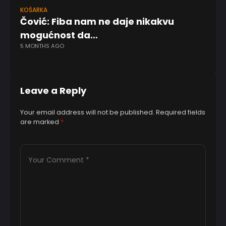
KOŠARKA
KO
Čović: Fiba nam ne daje nikakvu
Sk
mogućnost da…
im
5 MONTHS AGO
1 
Leave a Reply
Your email address will not be published.
Required fields
are marked
*