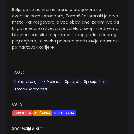
Bolje da se na vreme krene u pregovore sa
eventualnom zamenom, Tomaš Satoranski je prva
meta. Par razgovora je već obavljeno, zanimljivo da
bi ga navodno i Zvezda privolela u svojim redovima.
Istovremeno vlada opreznost zbog godina češkog
plejmejkera, te svaka povreda predstavlja opasnost
po nastavak karijere.
TAGS:
Ife Lundberg
KK Makabi
Specijal
Specijal levo
Tomaš Satoranski
CATS:
EVROLIGA
KOŠARKA
VESTI DANA
Shares: