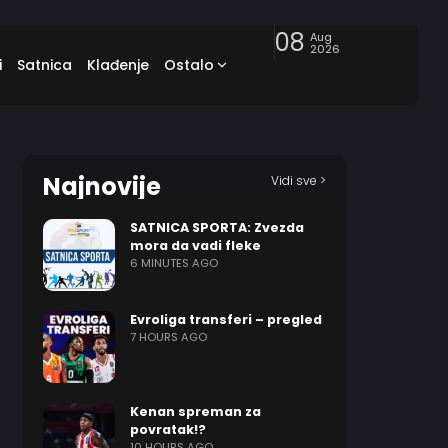
08
Aug
2026
i
Satnica
Klađenje
Ostalo
Najnovije
Vidi sve >
SATNICA SPORTA: Zvezda
mora da vadi fleke
6 MINUTES AGO
Evroliga transferi – pregled
7 HOURS AGO
Kenan spreman za
povratak!?
10 HOURS AGO