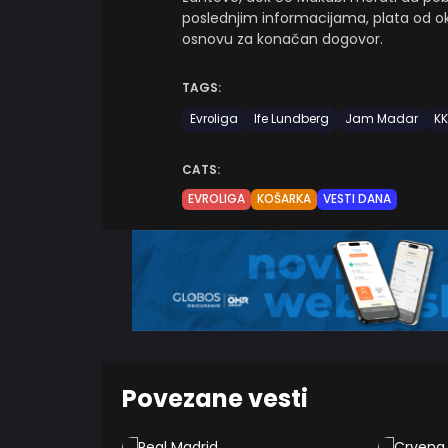
poslednjim informacijama, plata od 
osnovu za konačan dogovor.
TAGS:
Evroliga
Ife Lundberg
Jam Madar
KK
CATS:
EVROLIGA
KOŠARKA
VESTI DANA
Povezane vesti