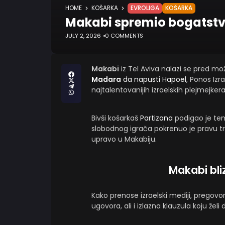
HOME
KOŠARKA
EVROLIGA
KOŠARKA
Makabi spremio bogatstvo
JULY 2, 2026
0 COMMENTS
Makabi
iz Tel Aviva nalazi se pred mo
Madara
da napusti Hapoel
, Ponos Izr
najtalentovanijih izraelskih plejmejkera
Bivši košarkaš
Partizana
podigao je te
slobodnog igrača pokrenuo je pravu tra
upravo u Makabiju.
Makabi bl
Kako prenose izraelski mediji, pregovor
ugovora, ali i izlazna klauzula koju želi