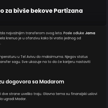
 za bivše bekove Partizana
žda najvažnijim transferom ovog leta.
Posle odluke
Jama
aela krenuo je u ofanzivu kako bi vratio jednog od
.
mperaturu u Tel Avivu do maksimuma. Njegov status
nsfer sagu. Sve ukazuje na to da će karijeru nastaviti
izu dogovora sa Madarom
i dve strane uveliko traju. Glavna tema su finansijski uslovi
 da ugradi Madar.