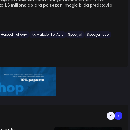
oko
1,6 miliona dolara po sezoni
mogla bi da predstavlja
 Hapoel Tel Aviv
KK Makabi Tel Aviv
Specijal
Specijal levo