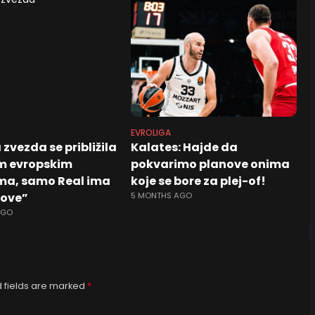
EVROLIGA
zvezda se približila
Kalates: Hajde da
m evropskim
pokvarimo planove onima
ma, samo Real ima
koje se bore za plej-of!
love”
5 MONTHS AGO
AGO
 fields are marked
*