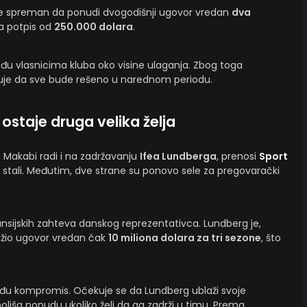
je spreman da ponudi dvogodišnji ugovor vredan
dva
za potpis od
250.000 dolara
.
đu vlasnicima kluba oko visine ulaganja. Zbog toga
čekuje da sve bude rešeno u narednom periodu.
ostaje druga velika želja
 Makabi radi i na zadržavanju
Ifea Lundberga
, prenosi
Sport
o stali. Međutim, dve strane su ponovo sele za pregovarački
ansijskih zahteva danskog reprezentativca. Lundberg je,
ažio ugovor vredan čak
10 miliona dolara za tri sezone
, što
đu kompromis. Očekuje se da Lundberg ublaži svoje
ljša ponudu ukoliko želi da ga zadrži u timu. Prema