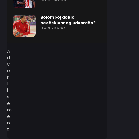
Bolomboj dobio
neočekivanog udvarača?
11 HOURS AGO