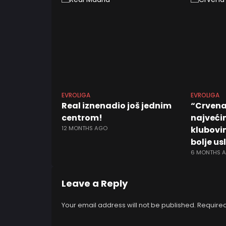
EVROLIGA
EVROLIGA
Real iznenadio još jednim
“Crvena 
centrom!
najveći
12 MONTHS AGO
klubovi
bolje us
6 MONTHS 
Leave a Reply
Your email address will not be published.
Required