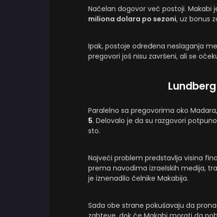
Načelan dogovor već postoji. Makabi 
miliona dolara po sezoni
, uz bonus 
Ipak, postoje određena neslaganja me
pregovori još nisu završeni, ali se o
Lundberg 
Paralelno sa pregovorima oko Madara,
5
. Delovalo je da su razgovori potpun
sto.
Najveći problem predstavlja visina fin
prema navodima izraelskih medija, tr
je iznenadilo čelnike Makabija.
Sada obe strane pokušavaju da prona
zahteve, dok će Makabi morati da pobo