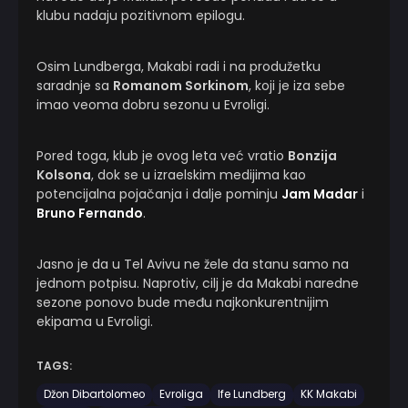
klubu nadaju pozitivnom epilogu.
Osim Lundberga, Makabi radi i na produžetku
saradnje sa
Romanom Sorkinom
, koji je iza sebe
imao veoma dobru sezonu u Evroligi.
Pored toga, klub je ovog leta već vratio
Bonzija
Kolsona
, dok se u izraelskim medijima kao
potencijalna pojačanja i dalje pominju
Jam Madar
i
Bruno Fernando
.
Jasno je da u Tel Avivu ne žele da stanu samo na
jednom potpisu. Naprotiv, cilj je da Makabi naredne
sezone ponovo bude među najkonkurentnijim
ekipama u Evroligi.
TAGS:
Džon Dibartolomeo
Evroliga
Ife Lundberg
KK Makabi