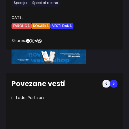
Specijal
Specijal desno
CATS:
EVROLIGA
KOŠARKA
VESTI DANA
Shares:
Povezane vesti