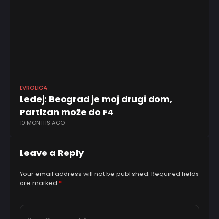
EVROLIGA
FK 
Ledej: Beograd je moj drugi dom,
Mi
Partizan može do F4
na
10 MONTHS AGO
6 
Leave a Reply
Your email address will not be published.
Required fields
are marked
*