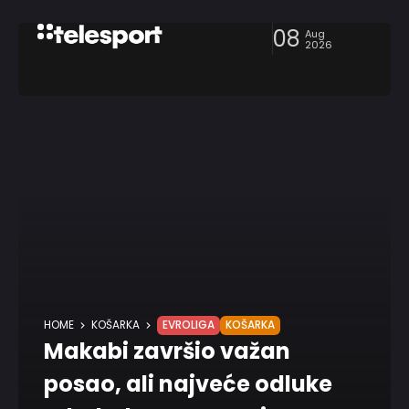
08
Aug
2026
HOME
KOŠARKA
EVROLIGA
KOŠARKA
Makabi završio važan
posao, ali najveće odluke