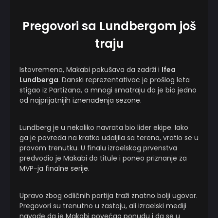
Pregovori sa Lundbergom još
traju
Istovremeno, Makabi pokušava da zadrži i
Ifea
Lundberga
. Danski reprezentativac je prošlog leta
stigao iz Partizana, a mnogi smatraju da je bio jedno
od najprijatnijih iznenađenja sezone.
Lundberg je u nekoliko navrata bio lider ekipe. Iako
ga je povreda na kratko udaljila sa terena, vratio se u
pravom trenutku. U finalu izraelskog prvenstva
predvodio je Makabi do titule i poneo priznanje za
MVP-ja finalne serije.
Upravo zbog odličnih partija traži znatno bolji ugovor.
Pregovori su trenutno u zastoju, ali izraelski mediji
navode da je Makabi povećao ponudu i da se u