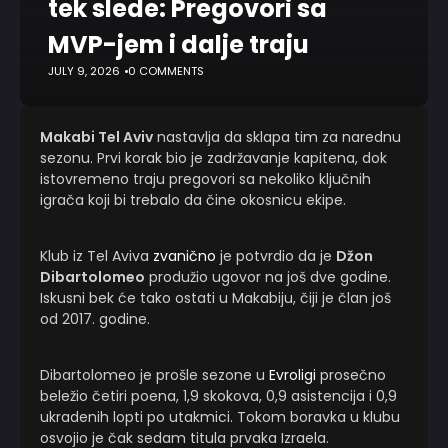
tek slede: Pregovori sa
MVP-jem i dalje traju
JULY 9, 2026
0 COMMENTS
Makabi Tel Aviv
nastavlja da sklapa tim za narednu
sezonu. Prvi korak bio je zadržavanje kapitena, dok
istovremeno traju pregovori sa nekoliko ključnih
igrača koji bi trebalo da čine okosnicu ekipe.
Klub iz Tel Aviva
zvanično
je potvrdio da je
Džon
Dibartolomeo
produžio ugovor na još dve godine.
Iskusni bek će tako ostati u Makabiju, čiji je član još
od 2017. godine.
Dibartolomeo je prošle sezone u
Evroligi
prosečno
beležio četiri poena, 1,9 skokova, 0,9 asistencija i 0,9
ukradenih lopti po utakmici. Tokom boravka u klubu
osvojio je čak sedam titula prvaka Izraela.