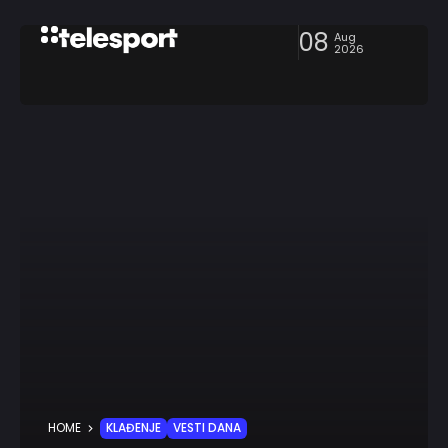
08
Aug
2026
HOME
KLAĐENJE
VESTI DANA